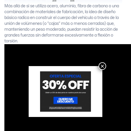
Más allá de si se utiliza acero, aluminio, fibra de carbono o una
combinación de materiales de fabricación, la idea de diseño
básica radica en construir el cuerpo del vehículo a través de la
unión de volúmenes (o “cajas” más o menos cerradas) que,
manteniendo un peso moderado, puedan resistir la acción de
grandes fuerzas sin deformarse excesivamente a flexión o
torsión.
×