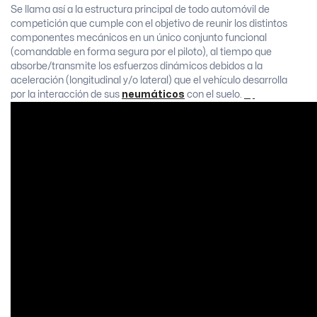
Se llama así a la estructura principal de todo automóvil de
competición que cumple con el objetivo de reunir los distintos
componentes mecánicos en un único conjunto funcional
(comandable en forma segura por el piloto), al tiempo que
absorbe/transmite los esfuerzos dinámicos debidos a la
aceleración (longitudinal y/o lateral) que el vehículo desarrolla
por la interacción de sus
neumáticos
con el suelo.