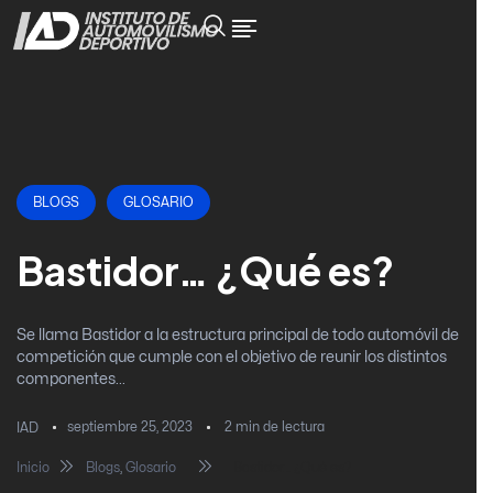
BLOGS
GLOSARIO
Bastidor… ¿Qué es?
Se llama Bastidor a la estructura principal de todo automóvil de
competición que cumple con el objetivo de reunir los distintos
componentes...
septiembre 25, 2023
2
min de lectura
IAD
Inicio
Blogs
,
Glosario
Bastidor… ¿Qué es?