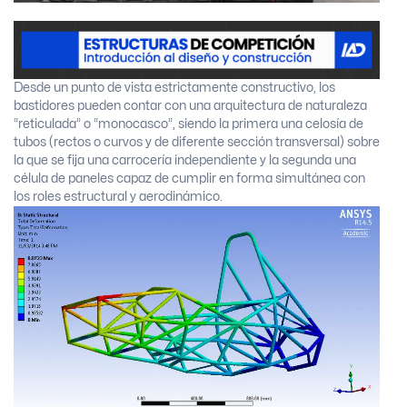
Desde un punto de vista estrictamente constructivo, los
bastidores pueden contar con una arquitectura de naturaleza
“reticulada” o “monocasco”, siendo la primera una celosía de
tubos (rectos o curvos y de diferente sección transversal) sobre
la que se fija una carrocería independiente y la segunda una
célula de paneles capaz de cumplir en forma simultánea con
los roles estructural y aerodinámico.