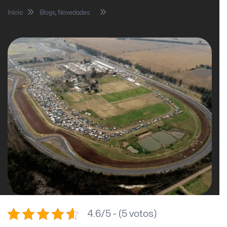
Inicio
Blogs
,
Novedades
Autódromo de Rafaela, sinónimo
de velocidad
4.6/5 - (5 votos)