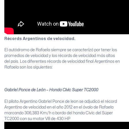
Récords Argentinos de velocidad.
El autódromo de Rafaela siempre se caracterizó por tener los
promedios de velocidad y los récords de velocidad más altos
del país. Los diferentes récords de velocidad final Argentinos en
Rafaela son los siguientes:
Gabriel Ponce de León – Honda Civic Super TC2000
El piloto Argentino Gabriel Ponce de leon se adjudicó el récord
Argentino de velocidad en el año 2012 en el óvalo de Rafaela
marcando 306,383 Km/h a bordo del honda Civic del Súper
TC2000 con su motor V8 de 430 HP