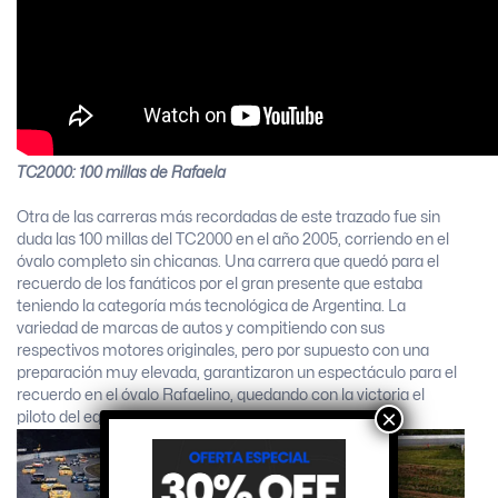
TC2000: 100 millas de Rafaela
Otra de las carreras más recordadas de este trazado fue sin
duda las 100 millas del TC2000 en el año 2005, corriendo en el
óvalo completo sin chicanas. Una carrera que quedó para el
recuerdo de los fanáticos por el gran presente que estaba
teniendo la categoría más tecnológica de Argentina. La
variedad de marcas de autos y compitiendo con sus
respectivos motores originales, pero por supuesto con una
preparación muy elevada, garantizaron un espectáculo para el
recuerdo en el óvalo Rafaelino, quedando con la victoria el
×
piloto del equipo oficial Ford, Gabriel Ponce De León.