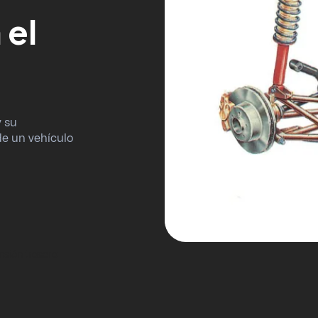
 el
y su
de un vehículo
nsión trasera