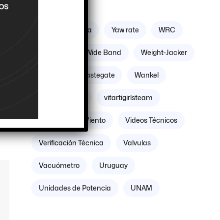
Etiquetas
Zona geográfica
Yaw rate
WRC
Williams
Wide Band
Weight-Jacker
Weber
Wastegate
Wankel
Volante Motor
vitartigirlsteam
Villicum
Viento
Videos Técnicos
Verificación Técnica
Valvulas
Vacuómetro
Uruguay
Unidades de Potencia
UNAM