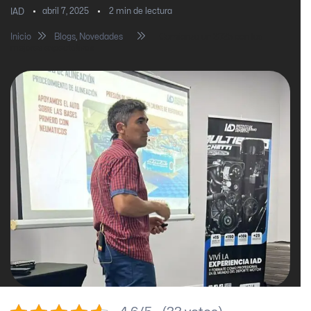
abril 7, 2025
2
min de lectura
IAD
Inicio
Blogs
,
Novedades
Comienza un 2025 con las
mejores expectativas