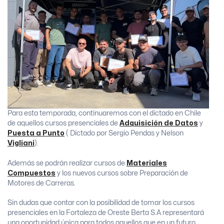
Para esta temporada, continuaremos con el dictado en Chile
de aquellos cursos presenciales de
Adquisición de Datos
y
Puesta a Punto
( Dictado por Sergio Pendas y Nelson
Vigliani
).
Además se podrán realizar cursos de
Materiales
Compuestos
y los nuevos cursos sobre Preparación de
Motores de Carreras.
Sin dudas que contar con la posibilidad de tomar los cursos
presenciales en la Fortaleza de Oreste Berta S.A representará
una oportunidad única para todos aquellos que en un futuro