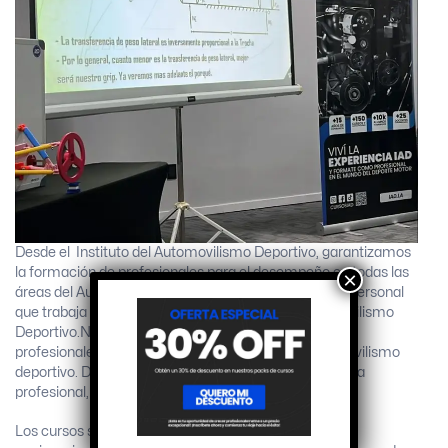
Desde el Instituto del Automovilismo Deportivo, garantizamos
la formación de profesionales para el desempeño en todas las
×
áreas del Automovilismo Deportivo. Capacitamos al personal
que trabaja en la actualidad en el campo del Automovilismo
Deportivo.Nuestros docentes e instructores son todos
profesionales que se desempeñan dentro del automovilismo
deportivo. Destacados y reconocidos por su trayectoria
profesional, en sus áreas de competencia.
Los cursos son workshop y simulaciones que utilizan