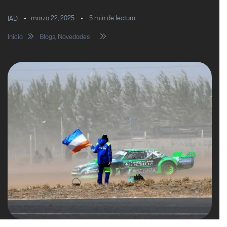
marzo 22, 2025
5
min de lectura
IAD
Inicio
Blogs
,
Novedades
El viento, el enemigo invisible del
TC en Neuquén