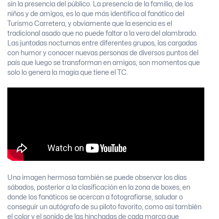
sin la presencia del público. La presencia de la familia, de los
niños y de amigos, es lo que más identifica al fanático del
Turismo Carretera, y obviamente que la esencia es el
tradicional asado que no puede faltar a la vera del alambrado.
Las juntadas nocturnas entre diferentes grupos, las cargadas
con humor y conocer nuevas personas de diversos puntos del
país que luego se transforman en amigos, son momentos que
solo lo genera la magia que tiene el TC.
Una imagen hermosa también se puede observar los días
sábados, posterior a la clasificación en la zona de boxes, en
donde los fanáticos se acercan a fotografiarse, saludar o
conseguir un autógrafo de su piloto favorito, como así también
el color y el sonido de las hinchadas de cada marca que