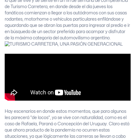
lo que se vive y se siente en un fin de semana de competencia
de Turismo Carretera, en donde desde el día jueves los
fanáticos comienzan a llegar a los autódromos con sus casas
rodantes, motorhome o vehículos particulares enfilándose y
aguardando que se abran las puertas para ingresar al predio e ir
en búsqueda de un sector preferido para acampar y disfrutar
de la máxima categoría del automovilismo argentino.
Hay escenarios en donde estos momentos, que para algunos
les parecerá “de locos”, ya se vive con naturalidad, como es el
caso de Rafaela, Paraná o Concepción del Uruguay. Claro está
que ahora producto de la pandemia no ocurren estas
situaciones, ya que lógicamente las carreras se llevan a cabo