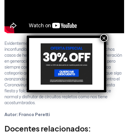
×
Evidentemente que el público del Turismo Carretera es
inconfundible, el cual lleva una pasión inmersa, en muchos
casos de herencia por familiares y que se repite de generación
en generación, antes en la ruta, ahora en autódromos, pero
siempre con ese mismo sentimiento por esta magnífica
categoría que no detiene su crecimiento. Auguramos que siga
avanzando a buen ritmo la campaña de vacunación contra el
Coronavirus y que la pandemia ceda terreno para que esta
fiesta y folclore de la máxima pueda regresar a su cauce
normal y disfrutar de circuitos repletos como nos tiene
acostumbrados.
Autor: Franco Peretti
Docentes relacionados: