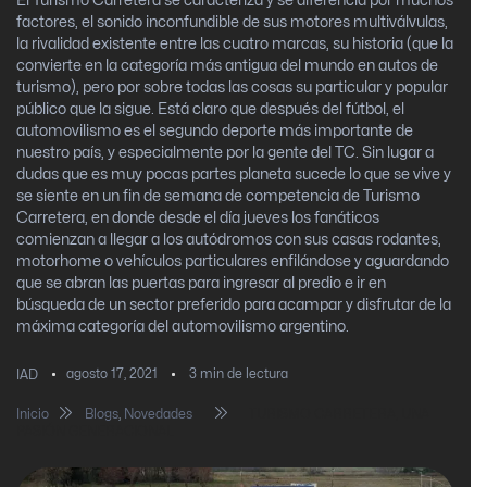
El Turismo Carretera se caracteriza y se diferencia por muchos
factores, el sonido inconfundible de sus motores multiválvulas,
la rivalidad existente entre las cuatro marcas, su historia (que la
convierte en la categoría más antigua del mundo en autos de
turismo), pero por sobre todas las cosas su particular y popular
público que la sigue. Está claro que después del fútbol, el
automovilismo es el segundo deporte más importante de
nuestro país, y especialmente por la gente del TC. Sin lugar a
dudas que es muy pocas partes planeta sucede lo que se vive y
se siente en un fin de semana de competencia de Turismo
Carretera, en donde desde el día jueves los fanáticos
comienzan a llegar a los autódromos con sus casas rodantes,
motorhome o vehículos particulares enfilándose y aguardando
que se abran las puertas para ingresar al predio e ir en
búsqueda de un sector preferido para acampar y disfrutar de la
máxima categoría del automovilismo argentino.
agosto 17, 2021
3
min de lectura
IAD
Inicio
Blogs
,
Novedades
TURISMO CARRETERA, UNA
PASIÓN GENERACIONAL