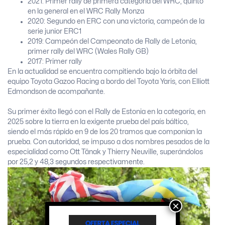
2021:
Primer rally de primera categoría del WRC, quinto
en la general en el WRC Rally Monza
2020:
Segundo en ERC con una victoria, campeón de la
serie junior ERC1
2019:
Campeón del Campeonato de Rally de Letonia,
primer rally del WRC (Wales Rally GB)
2017:
Primer rally
En la actualidad se encuentra compitiendo bajo la órbita del
equipo Toyota Gazoo Racing a bordo del Toyota Yaris, con Elliott
Edmondson de acompañante.
Su primer éxito llegó con el Rally de Estonia en la categoría, en
2025 sobre la tierra en la exigente prueba del país báltico,
siendo el más rápido en 9 de los 20 tramos que componían la
prueba. Con autoridad, se impuso a dos nombres pesados de la
especialidad como Ott Tänak y Thierry Neuville, superándolos
por 25,2 y 48,3 segundos respectivamente.
×