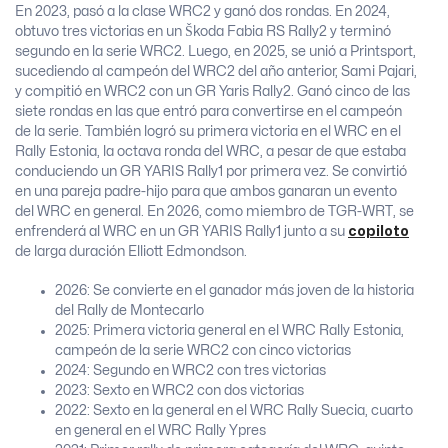
En 2023, pasó a la clase WRC2 y ganó dos rondas. En 2024,
obtuvo tres victorias en un Škoda Fabia RS Rally2 y terminó
segundo en la serie WRC2. Luego, en 2025, se unió a Printsport,
sucediendo al campeón del WRC2 del año anterior, Sami Pajari,
y compitió en WRC2 con un GR Yaris Rally2. Ganó cinco de las
siete rondas en las que entró para convertirse en el campeón
de la serie. También logró su primera victoria en el WRC en el
Rally Estonia, la octava ronda del WRC, a pesar de que estaba
conduciendo un GR YARIS Rally1 por primera vez. Se convirtió
en una pareja padre-hijo para que ambos ganaran un evento
del WRC en general. En 2026, como miembro de TGR-WRT, se
enfrenderá al WRC en un GR YARIS Rally1 junto a su
copiloto
de larga duración Elliott Edmondson.
2026: Se convierte en el ganador más joven de la historia
del Rally de Montecarlo
2025:
Primera victoria general en el WRC Rally Estonia,
campeón de la serie WRC2 con cinco victorias
2024:
Segundo en WRC2 con tres victorias
2023:
Sexto en WRC2 con dos victorias
2022:
Sexto en la general en el WRC Rally Suecia, cuarto
en general en el WRC Rally Ypres