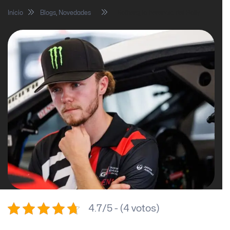
Inicio
Blogs
,
Novedades
Solberg, la herencia del Rally
4.7/5 - (4 votos)