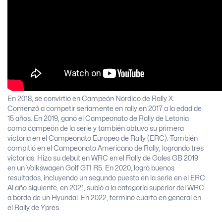
En 2018, se convirtió en Campeón Nórdico de Rally X.
Comenzó a competir seriamente en rally en 2017 a la edad de
15 años. En 2019, ganó el Campeonato de Rally de Letonia
como campeón de la serie y también obtuvo su primera
victoria en el Campeonato Europeo de Rally (ERC). También
compitió en el Campeonato Americano de Rally, logrando tres
victorias. Hizo su debut en WRC en el Rally de Gales GB 2019
en un Volkswagen Golf GTI R5. En 2020, logró buenos
resultados, incluyendo un segundo puesto en la serie en el ERC.
Al año siguiente, en 2021, subió a la categoría superior del WRC
a bordo de un Hyundai. En 2022, terminó cuarto en general en
el Rally de Ypres.