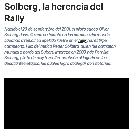
Solberg, la herencia del
Rally
Nacido el 23 de septiembre del 2001, el piloto sueco Oliver
Solberg descolla con su talento en los caminos del mundo
sacando a relucir su apellido ilustre en el
rally
y su estirpe
campeona. Hijo del mítico Petter Solberg, quien fue campeón
mundial a bordo del Subaru Impreza en 2003 y de Pernilla
Solberg, piloto de rally también, continúa el legado en las
desafiantes etapas, las cuales logra doblegar con victorias.