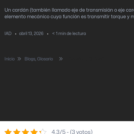
Un cardán (también llamado eje de transmisión o eje car
elemento mecánico cuya función es transmitir torque y m
abril 13, 2026
< 1
min de lectura
IAD
Inicio
Blogs
,
Glosario
Cardán… ¿Qué es?
4.3/5 - (3 votos)