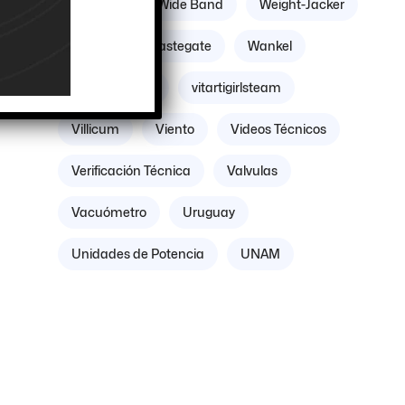
Williams
Wide Band
Weight-Jacker
Weber
Wastegate
Wankel
tos
 de
Volante Motor
vitartigirlsteam
cia
Villicum
Viento
Videos Técnicos
Verificación Técnica
Valvulas
Vacuómetro
Uruguay
Unidades de Potencia
UNAM