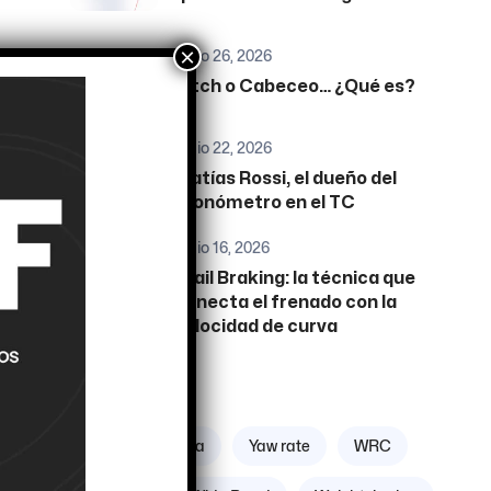
×
junio 26, 2026
Pitch o Cabeceo… ¿Qué es?
junio 22, 2026
Matías Rossi, el dueño del
cronómetro en el TC
junio 16, 2026
Trail Braking: la técnica que
conecta el frenado con la
velocidad de curva
Etiquetas
Zona geográfica
Yaw rate
WRC