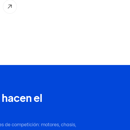
 hacen el
es de competición: motores, chasis,