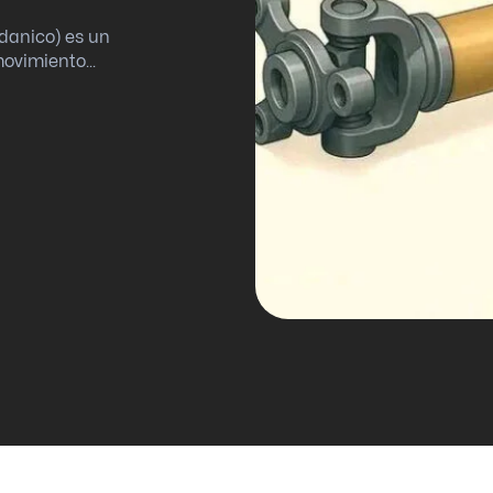
danico) es un
ovimiento...