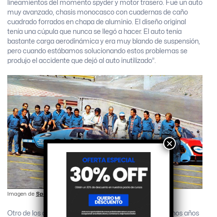
lineamientos del momento spyder y motor trasero. Fue un auto
muy avanzado, chasis monocasco con cuadernas de caño
cuadrado forrados en chapa de aluminio. El diseño original
tenía una cúpula que nunca se llegó a hacer. El auto tenía
bastante carga aerodinámica y era muy blando de suspensión,
pero cuando estábamos solucionando estos problemas se
produjo el accidente que dejó al auto inutilizado”.
×
Imagen de
Sport Prototipo Argentino
Otro de los diseños que ejecutó fue ell Dragón 1; “muchos años