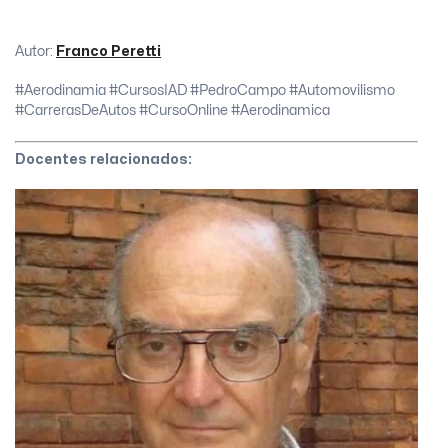
Autor:
Franco Peretti
#Aerodinamia #CursosIAD #PedroCampo #Automovilismo
#CarrerasDeAutos #CursoOnline #Aerodinamica
Docentes relacionados: