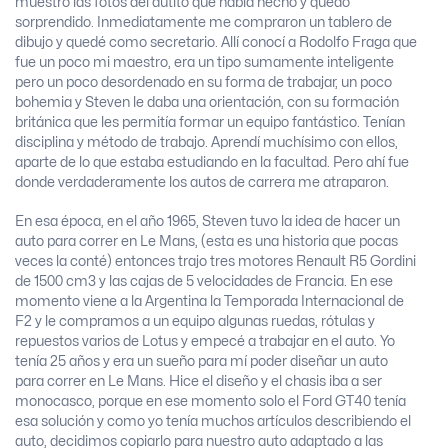
muestro las fotos del autito que había hecho y quedó
sorprendido. Inmediatamente me compraron un tablero de
dibujo y quedé como secretario. Allí conocí a Rodolfo Fraga que
fue un poco mi maestro, era un tipo sumamente inteligente
pero un poco desordenado en su forma de trabajar, un poco
bohemia y Steven le daba una orientación, con su formación
británica que les permitía formar un equipo fantástico. Tenían
disciplina y método de trabajo. Aprendí muchísimo con ellos,
aparte de lo que estaba estudiando en la facultad. Pero ahí fue
donde verdaderamente los autos de carrera me atraparon.
En esa época, en el año 1965, Steven tuvo la idea de hacer un
auto para correr en Le Mans, (esta es una historia que pocas
veces la conté) entonces trajo tres motores Renault R5 Gordini
de 1500 cm3 y las cajas de 5 velocidades de Francia. En ese
momento viene a la Argentina la Temporada Internacional de
F2 y le compramos a un equipo algunas ruedas, rótulas y
repuestos varios de Lotus y empecé a trabajar en el auto. Yo
tenía 25 años y era un sueño para mí poder diseñar un auto
para correr en Le Mans. Hice el diseño y el chasis iba a ser
monocasco, porque en ese momento solo el Ford GT40 tenía
esa solución y como yo tenía muchos artículos describiendo el
auto, decidimos copiarlo para nuestro auto adaptado a las