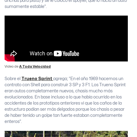
anchas para pista) y se le colocó el spoyler, que lo hacía un auto
sumamente estable”.
Video de
A Toda Velocidad
Sobre el
Trueno Sprint
agrega; “En el año 1969 hacemos un
contrato con Shell para construir 3 SP y 3 F1. Los Trueno Sprint
eran autos completamente nuevos, chasis mucho más
evolucionados. En base incluso a lo que había ocurrido en los
accidentes de los prototipos anteriores vi que los caños de la
estructura podían ser más delgados porque los chasis a pesar
de haber tenido un golpe tan fuerte estaban completamente
enteros”.