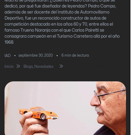
Mucho se preguntarán: ¿Quién es Pedro Campo, a qué se
dedicó, por qué fue diseñador de leyendas? Pedro Campo,
además de ser docente del Instituto de Automovilismo
Deportivo, fue un reconocido constructor de autos de
competición destacado en los años 60 y 70, entre ellos el
famoso Trueno Naranja con el que Carlos Pairetti se
consagrara campeón en el Turismo Carretera allá por el año
1968.
septiembre 30, 2020
6
min de lectura
IAD
Inicio
Blogs
,
Novedades
Pedro Campo: Diseñador de
Leyendas. #PEDROCAMPO