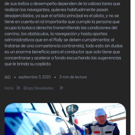
de sus éxitos o desempeño dependen de la valiosa tarea que
realizan los navegantes, quienes habitualmente pasan
desapercibidos, ya que el artista principal es el piloto, y no se
tiene en cuenta el rol importante que cumple la persona que
ocupa la butaca derecha transmitiendo las condiciones del
camino, los obstáculos, la navegación y hasta aportes
administrativos que en el Rally se deben cumplimentar, al
tratarse de una competencia contrarreloj, todo esto sin dudas
es un enorme beneficio para el conductor que solo tiene que
concentrarse y acelerar a fondo escuchando las sugerencias
que le brinda su copiloto.
septiembre 3, 2020
3
min de lectura
IAD
Inicio
Blogs
,
Novedades
Arquitectos del Camino. #RALLY
#NAVEGANTESRALLY