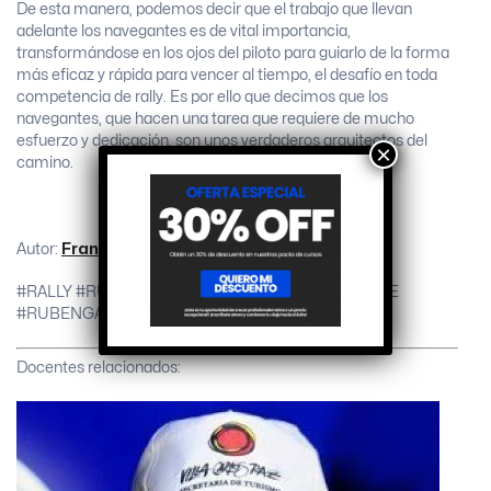
De esta manera, podemos decir que el trabajo que llevan
adelante los navegantes es de vital importancia,
transformándose en los ojos del piloto para guiarlo de la forma
más eficaz y rápida para vencer al tiempo, el desafío en toda
competencia de rally. Es por ello que decimos que los
navegantes, que hacen una tarea que requiere de mucho
esfuerzo y dedicación, son unos verdaderos arquitectos del
×
camino.
Autor:
Franco Peretti
#RALLY #RUBENGARCIARALLY #RALLYNAVEGANTE
#RUBENGARCIA #NAVEGANTE
Docentes relacionados: