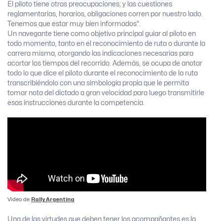
El piloto tiene otras preocupaciones; y las cuestiones
reglamentarias, horarios, obligaciones corren por nuestro lado.
Tenemos que estar muy bien informados”.
Un navegante tiene como objetivo principal guiar al piloto en
todo momento, tanto en el reconocimiento de ruta o durante la
carrera misma, otorgando las indicaciones necesarias para
acortar los tiempos del recorrido. Además, se ocupa de anotar
todo lo que dice el piloto durante el reconocimiento de la ruta
transcribiéndolo con una simbología propia que le permita
tomar nota del dictado a gran velocidad para luego transmitirle
esas instrucciones durante la competencia.
Video de
Rally Argentina
Una de las virtudes que deben tener los acompañantes es la