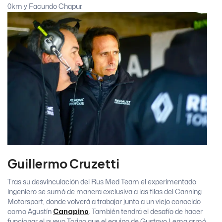
0km y Facundo Chapur.
Guillermo Cruzetti
Tras su desvinculación del Rus Med Team el experimentado
ingeniero se sumó de manera exclusiva a las filas del Canning
Motorsport, donde volverá a trabajar junto a un viejo conocido
como Agustín
Canapino
. También tendrá el desafío de hacer
funcionar el nuevo Torino que el equipo de Gustavo Lema armó