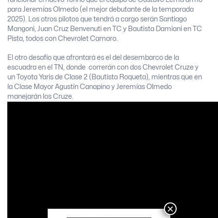
para Jeremías Olmedo (el mejor debutante de la temporada
2025). Los otros pilotos que tendrá a cargo serán Santiago
Mangoni, Juan Cruz Benvenuti en TC y Bautista Damiani en TC
Pista, todos con Chevrolet Camaro.
El otro desafío que afrontará es el del desembarco de la
escuadra en el TN, donde correrán con dos Chevrolet Cruze y
un Toyota Yaris de Clase 2 (Bautista Roqueta), mientras que en
la Clase Mayor Agustín Canapino y Jeremías Olmedo
manejarán los Cruze.
×