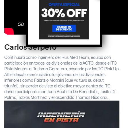
Carlos Serpero
Continuará como ingeniero del Rus Med Team, equipo con
participación en todas las divisionales de la ACTC, desde el TC
Pista Mouras al Turismo Carretera, pasando por las TC Pick Up.
Allí el desafío será asistir a los jóvenes de las divisionales
inferiores como Fabrizio Maggini (que ya tuvo su debut
triunfal), sin perder de vista el objetivo mayor dentro del TC,
donde participarán con Juan Bautista De Benedictis, Josito Di
Palma, Tobías Martínez y el ascendido Thomas Ricciardi.