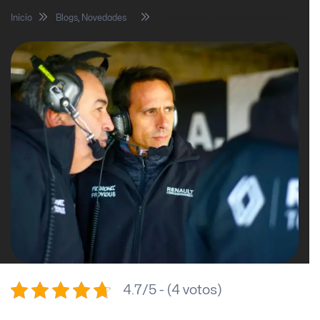
Inicio
Blogs
,
Novedades
Mercado de pases de ingenieros
4.7/5 - (4 votos)