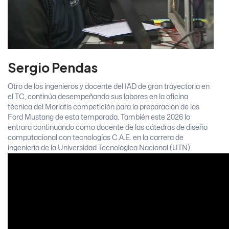
Sergio Pendas
Otro de los ingenieros y docente del IAD de gran trayectoria en
el TC, continúa desempeñando sus labores en la oficina
técnica del Moriatis competición para la preparación de los
Ford Mustang de esta temporada. También este 2026 lo
entrara continuando como docente de las cátedras de diseño
computacional con tecnologías C.A.E. en la carrera de
ingeniería de la Universidad Tecnológica Nacional (UTN)