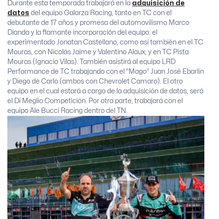
Durante esta temporada trabajará en la
adquisición de
datos
del equipo Galarza Racing, tanto en TC con el
debutante de 17 años y promesa del automovilismo Marco
Dianda y la flamante incorporación del equipo: el
experimentado Jonatan Castellano; como así también en el TC
Mouras, con Nicolás Jaime y Valentino Alaux, y en TC Pista
Mouras (Ignacio Vilas). También asistirá al equipo LRD
Performance de TC trabajando con el “Mago” Juan José Ebarlín
y Diego de Carlo (ambos con Chevrolet Camaro). El otro
equipo en el cual estará a cargo de la adquisición de datos, será
el Di Meglio Competición. Por otra parte, trabajará con el
equipo Ale Bucci Racing dentro del TN.