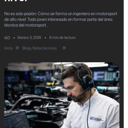
No es solo pasión: Cómo se forma un ingeniero en motorsport
de alto nivel: Todo joven interesado en formar parte del área
técnica del motorsport...
febrero 3, 2026
6
min de lectura
IAD
Inicio
Blogs
,
Notas técnicas
No es solo pasión: Cómo se
forma un ingeniero en motorsport de alto nivel