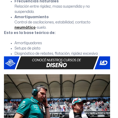
Frecuencias naturales
Relación entre rigidez, masa suspendida y no
suspendida.
Amortiguamiento
Control de oscilaciones, estabilidad, contacto
neumático
-suelo.
Esto es la base teórica de:
Amortiguadores
Setups de pista
Diagnóstico de rebotes, flotación, rigidez excesiva