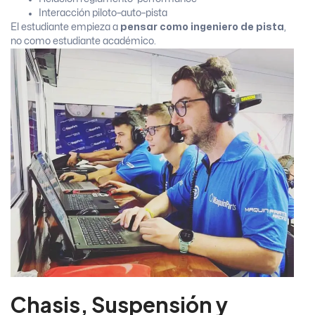
Interacción piloto–auto–pista
El estudiante empieza a
pensar como ingeniero de pista
,
no como estudiante académico.
Chasis, Suspensión y