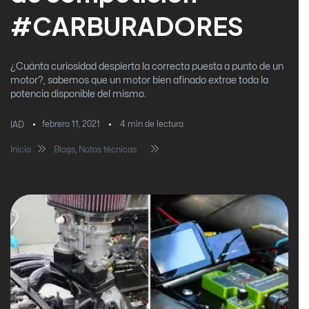
#CARBURADORES
¿Cuánta curiosidad despierta la correcta puesta a punto de un
motor?, sabemos que un motor bien afinado extrae toda la
potencia disponible del mismo.
febrero 11, 2021
4
min de lectura
IAD
Inicio
Blogs
,
Notas técnicas
Los secretos sobre la
sintonización del combustible y el encendido en motores de
competición #CARBURADORES