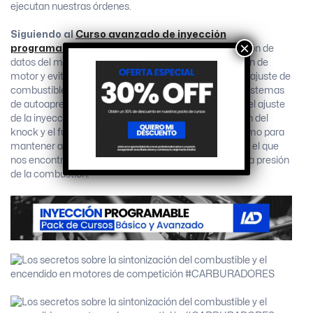
ejecutan nuestras órdenes.
Siguiendo al
Curso avanzado de inyección
×
programable
veremos interpretación de la adquisición de
datos del motor, cómo trazar estrategias de protección de
motor y evitar roturas, las más modernas técnicas de ajuste de
combustible por lazo cerrado de sonda lambda y los sistemas
de autoaprendizaje a partir de éstas, comprendemos el ajuste
de la inyección en fase, así como también la detección del
knock y el funcionamiento en lazo cerrado con el mismo para
mantener al motor al límite de la detonación, límite en el que
nos encontramos con el mayor aprovechamiento de la presión
de la combustión.