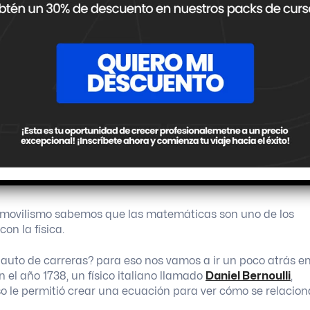
tencia al avance.
tomovilismo sabemos que las matemáticas son uno de los
on la física.
uto de carreras? para eso nos vamos a ir un poco atrás en
 el año 1738, un físico italiano llamado
Daniel Bernoulli
,
so le permitió crear una ecuación para ver cómo se relacio