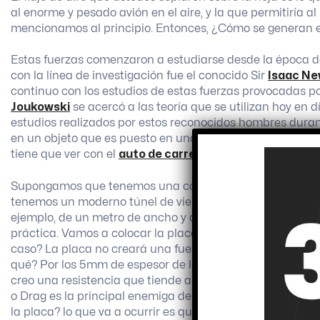
al enorme y pesado avión en el aire, y la que permitiría a
mencionamos al principio. Entonces, ¿Cómo se generan 
Estas fuerzas comenzaron a estudiarse desde la época 
con la línea de investigación fue el conocido Sir
Isaac N
continuo con los estudios de estas fuerzas provocadas po
Joukowski
se acercó a las teoría que se utilizan hoy en d
estudios realizados por estos reconocidos hombres duran
en un objeto que es puesto en una dirección de aire o en
tiene que ver con el
auto de carreras
? Pues vamos llegan
Supongamos que tenemos una corriente de aire determi
tenemos un moderno túnel de viento para que podamos di
ejemplo, de un metro de ancho y de unos 40 cm de profu
práctica. Vamos a colocar la placa de manera horizontal al
caso? La placa no creará una fuerza de sustentación pe
qué? Por los 5mm de espesor de la placa de madera, este 
creo una resistencia que tiende a empujar la placa de ma
o Drag es la principal enemiga de un auto de carreras. A
la placa? lo que va a ocurrir es que las partículas de aire