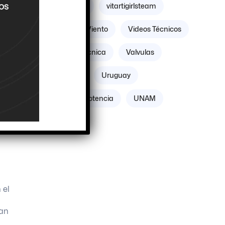
Volante Motor
vitartigirlsteam
Villicum
Viento
Videos Técnicos
Verificación Técnica
Valvulas
Vacuómetro
Uruguay
Unidades de Potencia
UNAM
 el
nan