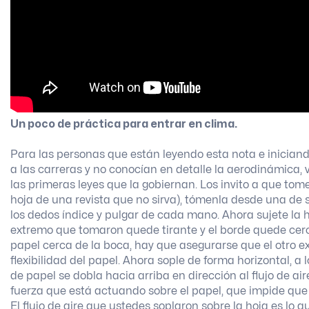
Un poco de práctica para entrar en clima.
Para las personas que están leyendo esta nota e inician
a las carreras y no conocían en detalle la aerodinámica
las primeras leyes que la gobiernan. Los invito a que t
hoja de una revista que no sirva), tómenla desde una de s
los dedos índice y pulgar de cada mano. Ahora sujete la 
extremo que tomaron quede tirante y el borde quede cerca
papel cerca de la boca, hay que asegurarse que el otro e
flexibilidad del papel. Ahora sople de forma horizontal, a l
de papel se dobla hacia arriba en dirección al flujo de 
fuerza que está actuando sobre el papel, que impide que 
El flujo de aire que ustedes soplaron sobre la hoja es lo 