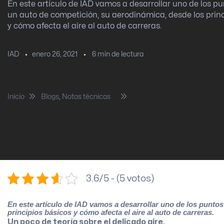
En este artículo de IAD vamos a desarrollar uno de los pu
un auto de competición, su aerodinámica, desde los princ
y cómo afecta el aire al auto de carreras.
enero 26, 2021
6
min de lectura
IAD
Inicio
Blogs
,
Notas técnicas
Aerodinámica en un auto d
3.6/5 - (5 votos)
En este artículo de IAD vamos a desarrollar uno de los punto
principios básicos y cómo afecta el aire al auto de carreras.
Un poco de teoría sobre el delicado aire.