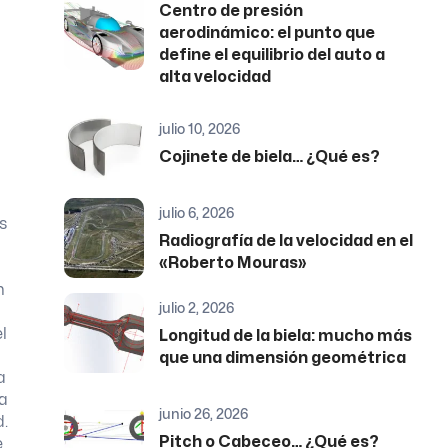
Centro de presión
aerodinámico: el punto que
define el equilibrio del auto a
alta velocidad
julio 10, 2026
Cojinete de biela… ¿Qué es?
julio 6, 2026
s
Radiografía de la velocidad en el
«Roberto Mouras»
n
julio 2, 2026
l
Longitud de la biela: mucho más
que una dimensión geométrica
a
na
junio 26, 2026
d.
Pitch o Cabeceo… ¿Qué es?
e