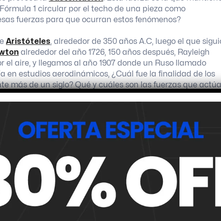
l Fórmula 1 circular por el techo de una pieza como
esas fuerzas para que ocurran estos fenómenos?
de
Aristóteles
, alrededor de 350 años A.C, luego el que sigui
ewton
alrededor del año 1726, 150 años después, Rayleigh
r el aire, y llegamos al año 1907 donde un Ruso llamado
ía en estudios aerodinámicos, ¿Cuál fue la finalidad de los
te más de un siglo? Qué y cuáles son las fuerzas que actú
 un flujo determinado. Ustedes se preguntaran, ¿y esto qué
do a lo interesante.
nada que nunca se detiene, situemos como ejemplo que
sfrutar, en ese túnel ponemos una placa de madera, por
ndo, con unos 5mm de espesor, como para tener una idea
 flujo de aire sin ninguna inclinación, ¿Qué ocurriría en es
ro sí creará una mínima
resistencia al avance (Drag)
, ¿por
espesor quedó en choque con el flujo del aire y por lo tant
dera hacia atrás, esta fuerza llamada resistencia al avanc
hora bien, ¿Qué ocurre si le damos un grado de inclinación 
 van a rebotar contra la placa inclinada transfiriendo la