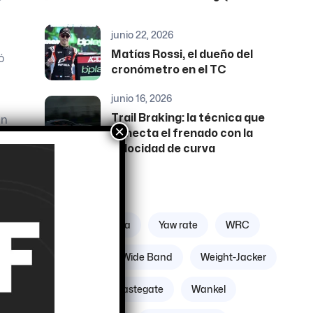
junio 22, 2026
Matías Rossi, el dueño del
ó
cronómetro en el TC
junio 16, 2026
Trail Braking: la técnica que
an
×
conecta el frenado con la
velocidad de curva
Etiquetas
Zona geográfica
Yaw rate
WRC
te
Williams
Wide Band
Weight-Jacker
o
e
Weber
Wastegate
Wankel
a