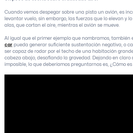
Cuando vemos despegar sobre una pista un avión, es in
levantar vuelo, sin embargo, las fuerzas que lo elevan y 
alas, que cortan el aire, mientras el avión se mueve.
Al igual que el primer ejemplo que nombramos, tambié
car
pueda generar suficiente sustentación negativa, o 
ser capaz de rodar por el techo de una habitación gran
cabeza abajo, desafiando la gravedad. Dejando en claro q
imposible, lo que deberíamos preguntarnos es, ¿Cómo es po