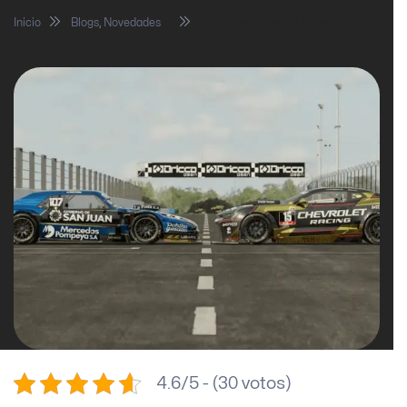
Inicio
Blogs
,
Novedades
La renovación del Turismo
Carretera
4.6/5 - (30 votos)