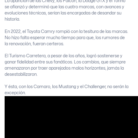
La aparición de las Chevy, los Falcon, la Dodge GTX y el Torino
se afianzó y determinó que las cuatro marcas, con avances y
evoluciones técnicas, serían las encargadas de desandar su
historia.
En 2022, el Toyota Camry rompió con la tesitura de las marcas.
No hizo falta esperar mucho tiempo para que, los rumores de
la renovación, fueran certeros.
El Turismo Carretera, a pesar de los años, logró sostenerse y
ganar fidelidad entre sus fanáticos. Los cambios, que siempre
amenazaron por traer aparejados malos horizontes, jamás la
desestabilizaron.
Y ésta, con los Camaro, los Mustang y el Challenger, no serán la
excepción.