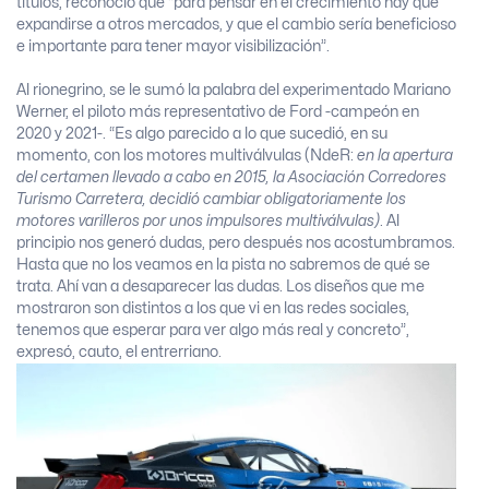
títulos, reconoció que “para pensar en el crecimiento hay que
expandirse a otros mercados, y que el cambio sería beneficioso
e importante para tener mayor visibilización”.
Al rionegrino, se le sumó la palabra del experimentado Mariano
Werner, el piloto más representativo de Ford -campeón en
2020 y 2021-. “Es algo parecido a lo que sucedió, en su
momento, con los motores multiválvulas (NdeR:
en la apertura
del certamen llevado a cabo en 2015, la Asociación Corredores
Turismo Carretera, decidió cambiar obligatoriamente los
motores varilleros por unos impulsores multiválvulas)
. Al
principio nos generó dudas, pero después nos acostumbramos.
Hasta que no los veamos en la pista no sabremos de qué se
trata. Ahí van a desaparecer las dudas. Los diseños que me
mostraron son distintos a los que vi en las redes sociales,
tenemos que esperar para ver algo más real y concreto”,
expresó, cauto, el entrerriano.