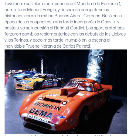
Tuvo entre sus filas a campeones del Mundo de la Fórmula 1,
como Juan Manuel Fangio, y desarrolló competencias
históricas como la mítica Buenos Aires – Caracas. Brilló en la
época de las coupecitas, más tarde incorporó a la Chevitú y
hasta tuvo su incursión el Renault Gordini. Los sport prototipos
forzaron cambios reglamentarios con los debuts de las Liebres
y los Torinos, y poco más tarde irrumpió en la escena el
inolvidable Trueno Naranja de Carlos Pairetti.