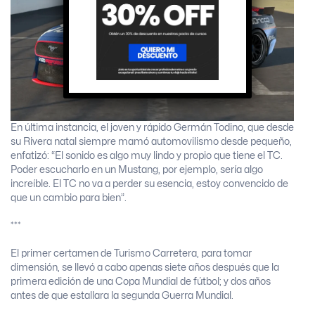
En última instancia, el joven y rápido Germán Todino, que desde
su Rivera natal siempre mamó automovilismo desde pequeño,
enfatizó: “El sonido es algo muy lindo y propio que tiene el TC.
Poder escucharlo en un Mustang, por ejemplo, sería algo
increíble. El TC no va a perder su esencia, estoy convencido de
que un cambio para bien”.
***
El primer certamen de Turismo Carretera, para tomar
dimensión, se llevó a cabo apenas siete años después que la
primera edición de una Copa Mundial de fútbol; y dos años
antes de que estallara la segunda Guerra Mundial.