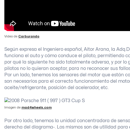
Video de
Carburando
Según expresa el Ingeniero español, Aitor Arana, la Adq
funciona el auto y cómo conduce el piloto, permitiendo c
por qué la siguiente ha sido totalmente adversa, y por l
pilotos no lo quieran aceptar, para no reconocer sus fallos
Por un lado, tenemos los sensores del motor que están c
son necesarios para el correcto funcionamiento del motor
aceite/refrigerante, posición del acelerador, etc.
Imagen de
mad4wheels.com
Por otro lado, tenemos la unidad concentradora de sensor
derecha del diagrama-. Los mismos son de utilidad para 