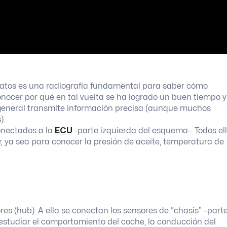
.Datos es una radiografía fundamental para saber cómo
onocer por qué en tal vuelta se ha logrado un buen tiempo y
o general transmite información precisa (aunque muchos
).
onectados a la
ECU
-parte izquierda del esquema-. Todos el
, ya sea para conocer la presión de aceite, temperatura de
es (hub). A ella se conectan los sensores de “chasis” –part
estudiar el comportamiento del coche, la conducción del