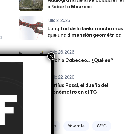
Radiografía de la velocidad en el
«Roberto Mouras»
julio 2, 2026
Longitud de la biela: mucho más
que una dimensión geométrica
a
junio 26, 2026
×
Pitch o Cabeceo… ¿Qué es?
junio 22, 2026
Matías Rossi, el dueño del
cronómetro en el TC
Etiquetas
Zona geográfica
Yaw rate
WRC