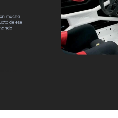
 con mucha
ucto de ese
onando
 un auto de