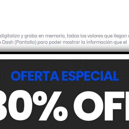
digitaliza y graba en memoria, todas los valores que llegan 
o Dash (Pantalla) para poder mostrar la información que el