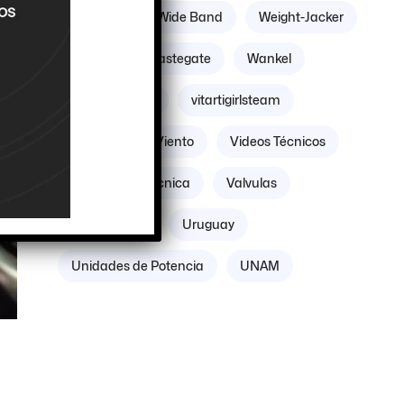
Williams
Wide Band
Weight-Jacker
Weber
Wastegate
Wankel
Volante Motor
vitartigirlsteam
Villicum
Viento
Videos Técnicos
Verificación Técnica
Valvulas
Vacuómetro
Uruguay
Unidades de Potencia
UNAM