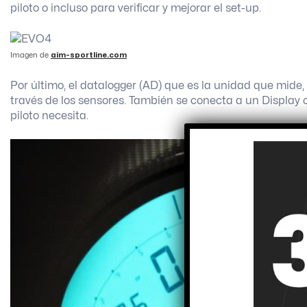
piloto o incluso para verificar y mejorar el set-up.
Imagen de
aim-sportline.com
Por último, el datalogger (AD) que es la unidad que mide, 
través de los sensores. También se conecta a un Display 
piloto necesita.