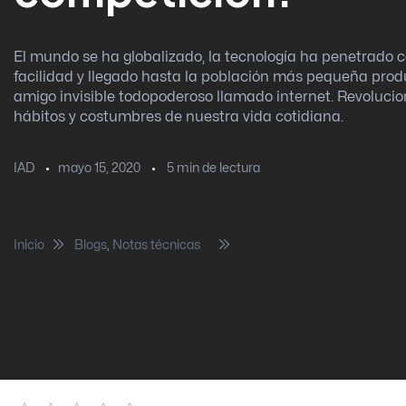
El mundo se ha globalizado, la tecnología ha penetrado
facilidad y llegado hasta la población más pequeña prod
amigo invisible todopoderoso llamado internet. Revoluci
hábitos y costumbres de nuestra vida cotidiana.
mayo 15, 2020
5
min de lectura
IAD
Inicio
Blogs
,
Notas técnicas
La Adquisición de Datos en
competición.