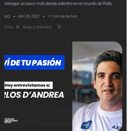
navegar un poco más desde adentro en el mundo de Rally.
abril 26, 2022
< 1
min de lectura
IAD
Inicio
Blogs
,
Entrevistas
Carlos D’Andrea. Entrevistas IAD |
VIVÍ DE TU PASIÓN