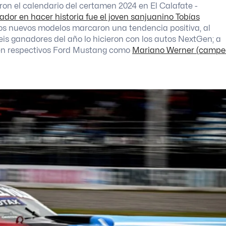
on el calendario del certamen 2024 en El Calafate -
ador en hacer historia fue el joven sanjuanino Tobías
sos nuevos modelos marcaron una tendencia positiva, al
eis ganadores del año lo hicieron con los autos NextGen; a
cen respectivos Ford Mustang como
Mariano Werner (camp