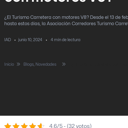
¿El Turismo Carretera con motores V8? Desde el 13 de fe
hasta estos días, la Asociación Corredores Turismo Carret
junio 10, 2024
4
min de lectura
IAD
Inicio
Blogs
,
Novedades
¿El Turismo Carretera con mo
4.6/5 - (32 votos)