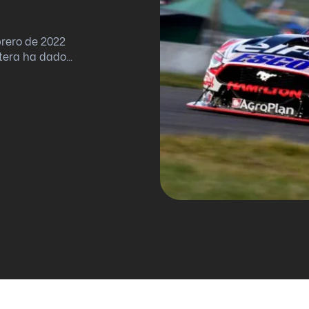
brero de 2022
era ha dado...
tores V8?