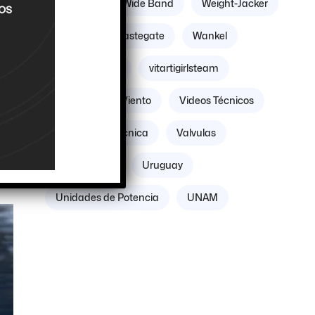
Williams
Wide Band
Weight-Jacker
Weber
Wastegate
Wankel
Volante Motor
vitartigirlsteam
8
Villicum
Viento
Videos Técnicos
Verificación Técnica
Valvulas
cle
Vacuómetro
Uruguay
Unidades de Potencia
UNAM