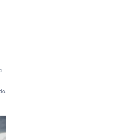
a
a
do.