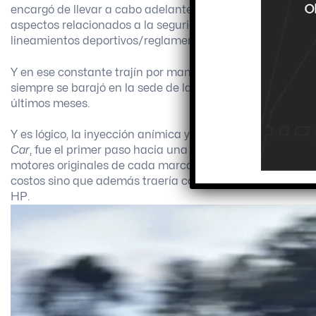
encargó de llevar a cabo adelante varios cambios que lue
aspectos relacionados a la seguridad en los autos y en los
lineamientos deportivos/reglamentarios.
Y en ese constante trajín por mantenerse en la élite del
siempre se barajó en la sede de la calle Bogotá aunque
últimos meses.
Y es lógico, la inyección anímica y de proyección a nivel
Car
, fue el primer paso hacia una idea que ahora parece
motores originales de cada marca (exceptuando lógicamen
costos sino que además traería consigo mayor potencia 
HP.