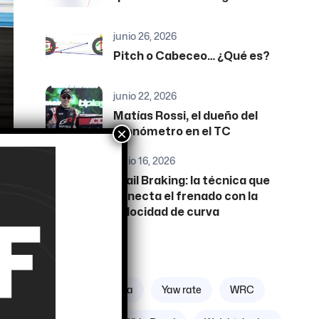
junio 26, 2026
Pitch o Cabeceo… ¿Qué es?
junio 22, 2026
Matías Rossi, el dueño del
×
cronómetro en el TC
junio 16, 2026
Trail Braking: la técnica que
conecta el frenado con la
velocidad de curva
Etiquetas
l
Zona geográfica
Yaw rate
WRC