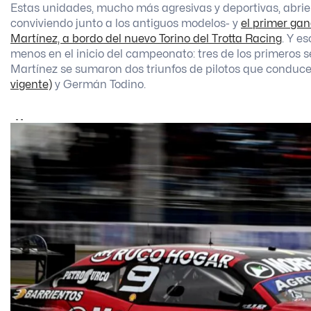
Estas unidades, mucho más agresivas y deportivas, abrier
conviviendo junto a los antiguos modelos- y
el primer gan
Martínez, a bordo del nuevo Torino del Trotta Racing
. Y e
menos en el inicio del campeonato: tres de los primeros s
Martínez se sumaron dos triunfos de pilotos que condu
vigente)
y Germán Todino.