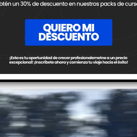
go se trasladaron al resto del automovilismo nacional: en
 circuitos, en el funcionamiento de los autos e incluso en
 automovilismo sudamericano, la idea de tener impulsores V
 nunca con tanta cercanía como empezó a suceder en los
 internacional que supuso la presentación de los nuevos
Mus
 decir presente en el momento más idóneo. Sería con los
te al Toyota Camry y al Torino), que no sólo abarataría
a la que ya ostentaba el TC, de aproximadamente 440/450