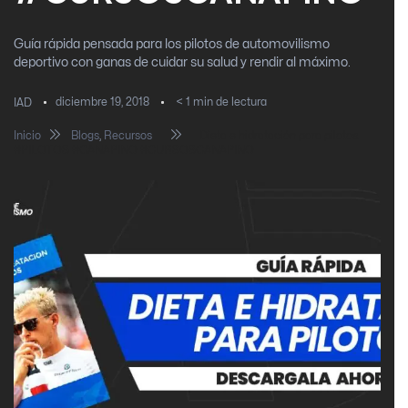
Guía rápida pensada para los pilotos de automovilismo
deportivo con ganas de cuidar su salud y rendir al máximo.
diciembre 19, 2018
< 1
min de lectura
IAD
Inicio
Blogs
,
Recursos
Dieta e hidratación para pilotos.
#PILOTOS #CANAPINO #CURSOSCANAPINO