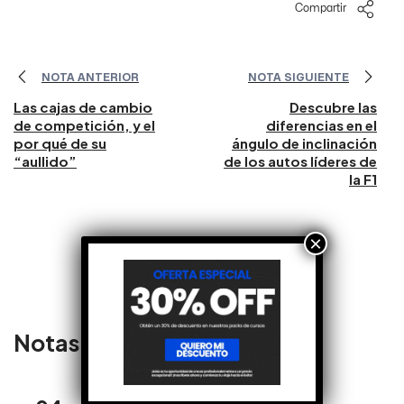
Compartir
NOTA ANTERIOR
NOTA SIGUIENTE
Las cajas de cambio
Descubre las
de competición, y el
diferencias en el
por qué de su
ángulo de inclinación
“aullido”
de los autos líderes de
la F1
×
Notas relacionadas