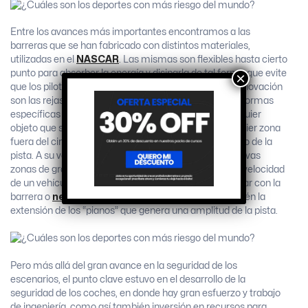
Entre los avances más importantes encontramos a las
barreras que se han fabricado con distintos materiales,
utilizadas en el
NASCAR
. Las mismas son flexibles hasta cierto
punto para absorber la energía y disiparla de tal forma que evite
×
que los pilotos y autos sufran más daños. Otra gran innovación
son las rejas, las cuales se fabrican con metales y de formas
específicas para que puedan detener y envolver cualquier
objeto que salga proyectado hacia las gradas o cualquier zona
fuera del circuito, manteniendo todas las partes dentro de la
pista. A su vez, con el tiempo se fueron colocando nuevas
zonas de grava o leca que tienen el fin de disminuir la velocidad
de un vehículo que se sale de la pista antes de impactar con la
barrera o
neumático
de contención, como así también la
extensión de los “pianos” que genera una amplitud de la pista.
Pero más allá del gran avance en la seguridad de los
escenarios, el punto clave estuvo en el desarrollo de la
seguridad de los coches, en donde hay gran esfuerzo y trabajo
de ingeniería, como así también inversión en recursos para