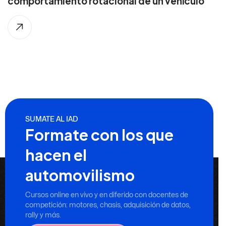
comportamiento rotacional de un vehículo
SUMATE AL IAD
Formate con los que
hacen el
automovilismo
Cursos online en vivo y en diferido con docentes de
competición: motores, chasis, adquisición de datos,
rally y más.