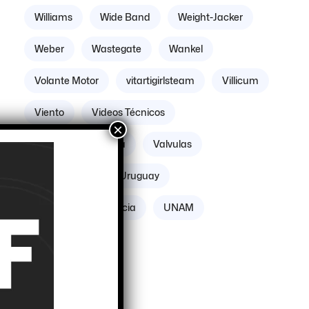
Williams
Wide Band
Weight-Jacker
Weber
Wastegate
Wankel
Volante Motor
vitartigirlsteam
Villicum
Viento
Videos Técnicos
×
Verificación Técnica
Valvulas
Vacuómetro
Uruguay
Unidades de Potencia
UNAM