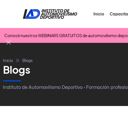
Inicio
Capacita
Conocé nuestros WEBINARS GRATUITOS de automovilismo depor
Inicio
Blogs
Blogs
Instituto de Automovilismo Deportivo · Formación profesio