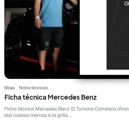
Blogs
Notas técnicas
Ficha técnica Mercedes Benz
Ficha técnica Mercedes Benz: El Turismo Carretera afron
dos nuevas marcas a la grilla...