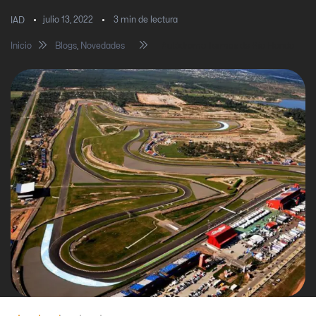
julio 13, 2022
3
min de lectura
IAD
Inicio
Blogs
,
Novedades
Autódromo Termas de Rio Hondo