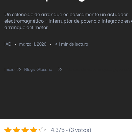
Un solenoide de arranque es básicamente un actuador
electromagnético + interruptor de potencia integrado en 
arranque del motor.
marzo 11, 2026
< 1
min de lectura
IAD
Inicio
Blogs
,
Glosario
Solenoide de arranque… ¿Qué es?
4.3/5 - (3 votos)