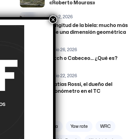
«Roberto Mouras»
julio 2, 2026
×
Longitud de la biela: mucho más
que una dimensión geométrica
junio 26, 2026
Pitch o Cabeceo… ¿Qué es?
junio 22, 2026
Matías Rossi, el dueño del
cronómetro en el TC
Etiquetas
Zona geográfica
Yaw rate
WRC