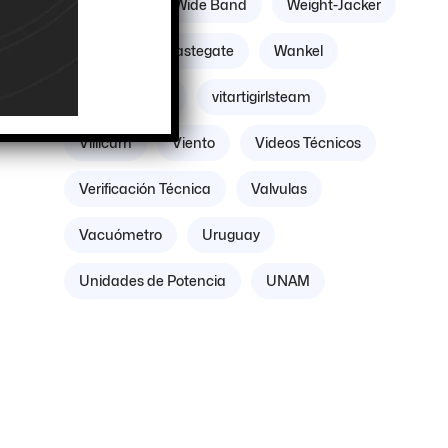
Williams
Wide Band
Weight-Jacker
mos
ort
Weber
Wastegate
Wankel
Volante Motor
vitartigirlsteam
Villicum
Viento
Videos Técnicos
Verificación Técnica
Valvulas
Vacuómetro
Uruguay
Unidades de Potencia
UNAM