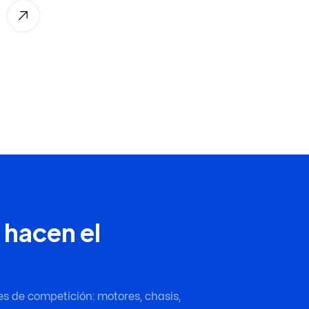
 hacen el
es de competición: motores, chasis,