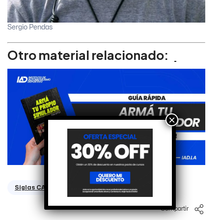
Sergio Pendas
Otro material relacionado:
×
Siglas CAE
Compartir