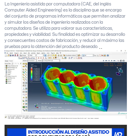
La Ingeniería asistida por computadora (CAE, del inglés
Computer Aided Engineering) es la disciplina que se encarga
del conjunto de programas informáticos que permiten analizar
y simular los diseños de ingeniería realizados con la
computadora. Se utiliza para valorar sus características,
propiedades y viabilidad. Su finalidad es optimizar su desarrollo
y consecuentes costos de fabricación, y reducir al máximo las
pruebas para la obtención del producto deseado.