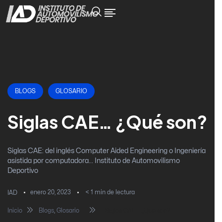
BLOGS
GLOSARIO
Siglas CAE… ¿Qué son?
Siglas CAE: del inglés Computer Aided Engineering o Ingeniería
asistida por computadora... Instituto de Automovilismo
Deportivo
enero 20, 2023
< 1
min de lectura
IAD
Inicio
Blogs
,
Glosario
Siglas CAE… ¿Qué son?