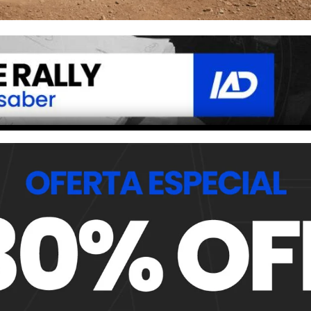
, con apariencias agresivas y un sonido enamoradizo, pero
os R5), sobre todo en términos de transmisión y
les, en los 3,1 kilos por HP. En teoría, los Rally1 serán
rtudes de los WRC, pero con el Pro económico para las mar