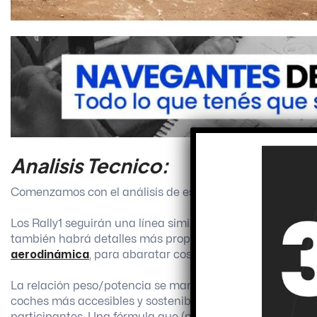
Analisis Tecnico:
Comenzamos con el análisis de estos Rally1 2022:
Los Rally1 seguirán una línea similar a los actuales WRC
también habrá detalles más propios de los Rally2 (antigu
aerodinámica
, para abaratar costos.
La relación peso/potencia se mantendrá en los niveles actua
coches más accesibles y sostenibles, conservando las vi