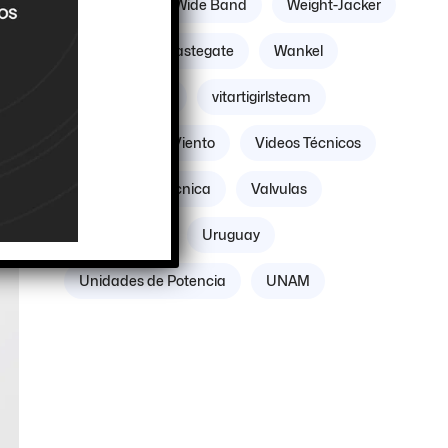
Williams
Wide Band
Weight-Jacker
Weber
Wastegate
Wankel
Volante Motor
vitartigirlsteam
Villicum
Viento
Videos Técnicos
Verificación Técnica
Valvulas
Vacuómetro
Uruguay
Unidades de Potencia
UNAM