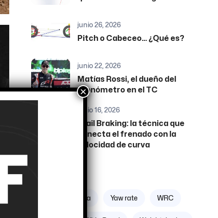
junio 26, 2026
Pitch o Cabeceo… ¿Qué es?
junio 22, 2026
Matías Rossi, el dueño del
×
cronómetro en el TC
junio 16, 2026
Trail Braking: la técnica que
conecta el frenado con la
velocidad de curva
Etiquetas
Zona geográfica
Yaw rate
WRC
cas