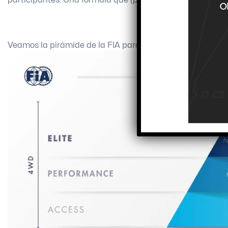
participantes. Una fórmula que (por ahora) parece acert
Veamos la pirámide de la FIA para la relación peso/pote