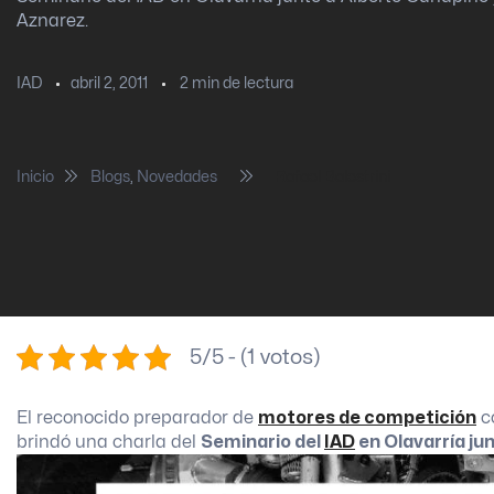
Aznarez.
abril 2, 2011
2
min de lectura
IAD
Inicio
Blogs
,
Novedades
Rafael Balestrini
5/5 - (1 votos)
El reconocido preparador de
motores de competición
co
brindó una charla del
Seminario del
IAD
en Olavarría ju