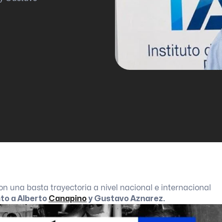
n una basta trayectoria a nivel nacional e internacional
nto a Alberto
Canapino
y Gustavo Aznarez.