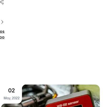
los
mbo
02
May, 2022