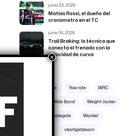
junio 22, 2026
Matías Rossi, el dueño del
cronómetro en el TC
junio 16, 2026
Trail Braking: la técnica que
conecta el frenado con la
velocidad de curva
×
Etiquetas
Zona geográfica
Yaw rate
WRC
Williams
Wide Band
Weight-Jacker
Weber
Wastegate
Wankel
Volante Motor
vitartigirlsteam