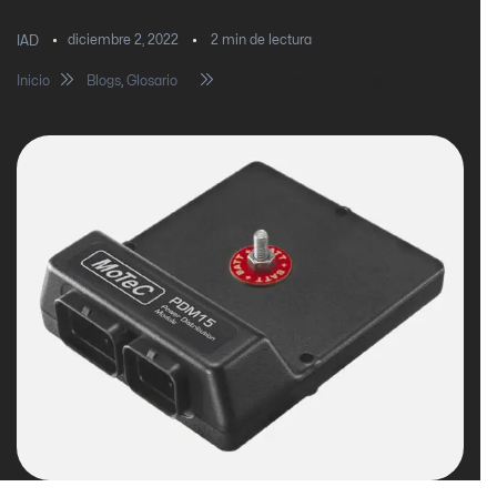
diciembre 2, 2022
2
min de lectura
IAD
Inicio
Blogs
,
Glosario
PDM: Módulo de Distribución de
Potencia