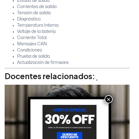
Estado de salida.
Corrientes de salida.
Tensión de salida.
Diagnóstico.
Temperatura Interna.
Voltaje de la batería.
Corriente Total.
Mensajes CAN.
Condiciones.
Prueba de salida.
Actualización de firmware.
Docentes relacionados:
×