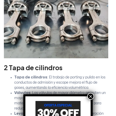
2 Tapa de cilindros
Tapa de cilindros
: El trabajo de porting y pulido en los
conductos de admisión y escape mejora el flujo de
gases, aumentando la eficiencia volumétrica.
Válvulas
: Las válvulas de mayor diámetro permiten un
×
mayor flujo de aire y gases de escape. Además,
materiales como el titanio pueden ser utilizados para
reducir el peso.
Levas
: Un árbol de levas con mayor alzada y duración