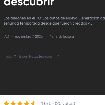
descubrir
Los alerones en el TC: Los autos de Nueva Generación at
segunda temporada desde que fueron creados y...
noviembre 7, 2025
4
min de lectura
IAD
Inicio
Blogs
,
Notas técnicas
Los alerones en el TC y un
a descubrir
4.6/5 - (20 votos)