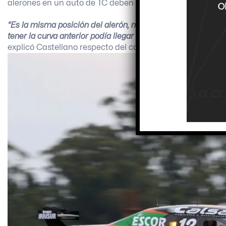
alerones en un auto de TC deben ser de fibra de vidrio.
“Es la misma posición del alerón, nada más cambiamos el 
tener la curva anterior podía llegar a tener más drag, así
explicó Castellano respecto del cambio que presentó.