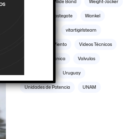
Williams
Wide Band
Weight-Jacker
Weber
Wastegate
Wankel
ta”
Volante Motor
vitartigirlsteam
Villicum
Viento
Videos Técnicos
Verificación Técnica
Valvulas
Vacuómetro
Uruguay
Unidades de Potencia
UNAM