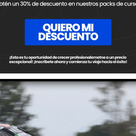
anclaje buscando que no tenga tanto drag. Era como que al
 que por eso decidimos sacarlo recto, más aerodinámico en pun