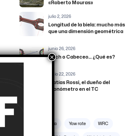
«Roberto Mouras»
julio 2, 2026
Longitud de la biela: mucho más
que una dimensión geométrica
junio 26, 2026
×
Pitch o Cabeceo… ¿Qué es?
junio 22, 2026
Matías Rossi, el dueño del
cronómetro en el TC
ra
Etiquetas
os
s
Zona geográfica
Yaw rate
WRC