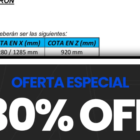
 la ACTC, contó los controles realizados en los alerones pa
el perfil alar. En el recinto técnico por el que pasan los aut
ó un pesaje y se puso un peso mínimo de 5,3 kg para todos lo
peso. El motivo del pesaje es detectar que ningún alerón
rohibido. Actualmente las piezas de enchapado incluido los