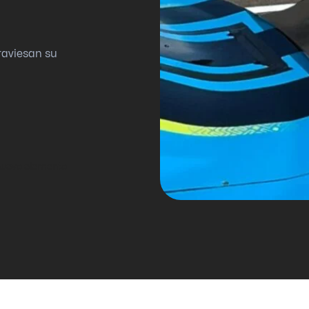
raviesan su
 nuevo elemento