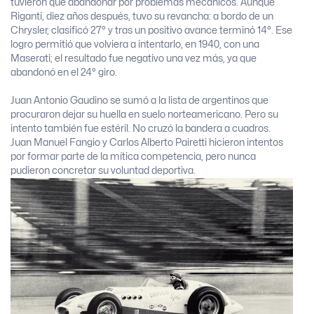
tuvieron que abandonar por problemas mecánicos. Aunque
Riganti, diez años después, tuvo su revancha: a bordo de un
Chrysler, clasificó 27° y tras un positivo avance terminó 14°. Ese
logro permitió que volviera a intentarlo, en 1940, con una
Maserati; el resultado fue negativo una vez más, ya que
abandonó en el 24° giro.
Juan Antonio Gaudino se sumó a la lista de argentinos que
procuraron dejar su huella en suelo norteamericano. Pero su
intento también fue estéril. No cruzó la bandera a cuadros.
Juan Manuel Fangio y Carlos Alberto Pairetti hicieron intentos
por formar parte de la mítica competencia, pero nunca
pudieron concretar su voluntad deportiva.