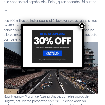
que encabeza el español Alex Palou, quien cosechó 174 puntos.
***
Las 500 millas de Indianápolis, el único evento que reúne a más
×
de 400 mil personas en un mismo día, disputó su primera
edición en el año 1911. A lo largo de la historia fueron pocos los
pilotos argentinos que pudieron formar parte de la grilla de esta
competencia tan exótica como exigente.
Raúl Riganti y Martín de Álzaga Unzué, con el respaldo de
Bugatti, estuvieron presentes en 1923. En dicha ocasión