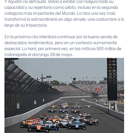
Y Agustín no defraudó. Volvió a exhibir con holgura toda su
capacidad y su repertorio como piloto, incluso en la segunda
categoría más importante del Mundo. Lo hizo una vez más:
transformó lo extraordinario en algo simple, una costumbre a lo
largo de su trayectoria.
En la próxima cita intentará continuar por la buena senda de
destacados rendimientos, pero en un contexto sumamente
especial. Lo hará, por primera vez, en las míticas 500 millas de
Indianápolis el domingo 28 de mayo.