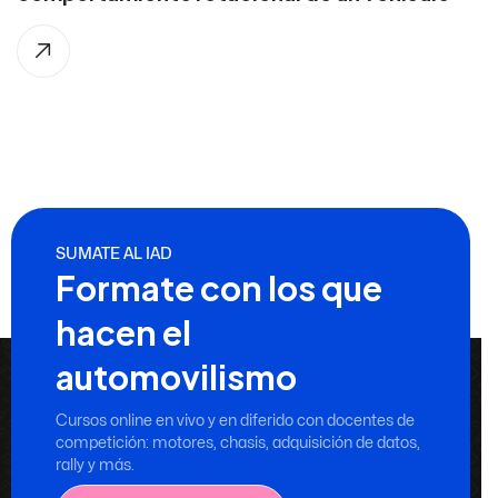
SUMATE AL IAD
Formate con los que
hacen el
automovilismo
Cursos online en vivo y en diferido con docentes de
competición: motores, chasis, adquisición de datos,
rally y más.