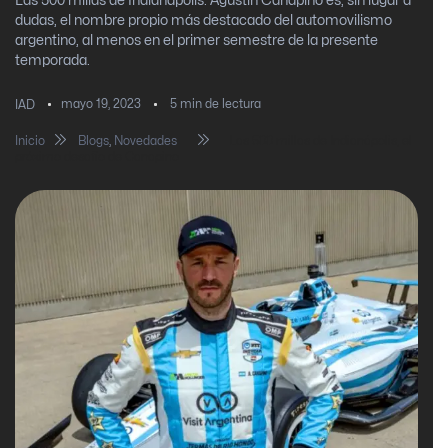
Las 500 millas de Indianápolis: Agustín Canapino es, sin lugar a
dudas, el nombre propio más destacado del automovilismo
argentino, al menos en el primer semestre de la presente
temporada.
mayo 19, 2023
5
min de lectura
IAD
Inicio
Blogs
,
Novedades
Las 500 millas de Indianápolis, el
próximo desafío de Canapino