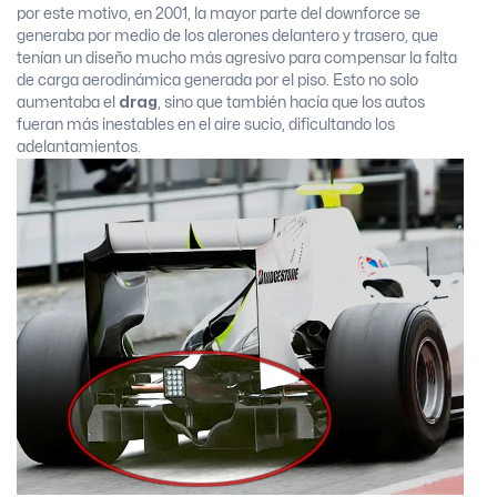
por este motivo, en 2001, la mayor parte del downforce se
generaba por medio de los alerones delantero y trasero, que
tenían un diseño mucho más agresivo para compensar la falta
de carga aerodinámica generada por el piso. Esto no solo
aumentaba el
drag
, sino que también hacía que los autos
fueran más inestables en el aire sucio, dificultando los
adelantamientos.