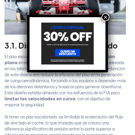
×
3.1. Diseño del Piso Escalonado
El piso escalonado tenía un perfil que incluía una
sección
plana
en el centro del coche, pero con una parte más elevada
en los laterales, formando una especie de escalón. La intención
de este diseño era reducir la eficacia del piso en la generación
de carga aerodinámica, forzando a los equipos a depender más
de los alerones delanteros y traseros para generar downforce.
Este diseño estaba alineado con los esfuerzos de la FIA para
limitar las velocidades en curva
, con el objetivo de
mejorar la seguridad.
Al tener un piso escalonado, se limitaba la aceleración del flujo
de aire bajo el coche, lo que impedía que se creara una
diferencia significativa de presión entre la parte superior e