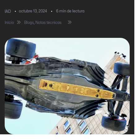
octubre 13, 2024
6
min de lectura
IAD
Inicio
Blogs
,
Notas técnicas
La importancia en el diseño
del piso de un Monoplaza