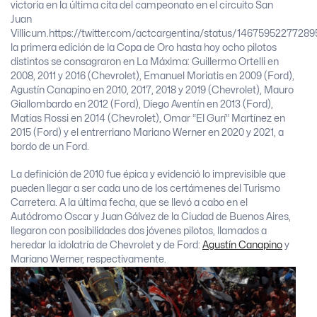
victoria en la última cita del campeonato en el circuito San
Juan
Villicum.
https://twitter.com/actcargentina/status/1467595227728
la primera edición de la Copa de Oro hasta hoy ocho pilotos
distintos se consagraron en La Máxima: Guillermo Ortelli en
2008, 2011 y 2016 (Chevrolet), Emanuel Moriatis en 2009 (Ford),
Agustín Canapino en 2010, 2017, 2018 y 2019 (Chevrolet), Mauro
Giallombardo en 2012 (Ford), Diego Aventín en 2013 (Ford),
Matías Rossi en 2014 (Chevrolet), Omar “El Gurí” Martínez en
2015 (Ford) y el entrerriano Mariano Werner en 2020 y 2021, a
bordo de un Ford.
La definición de 2010 fue épica y evidenció lo imprevisible que
pueden llegar a ser cada uno de los certámenes del Turismo
Carretera. A la última fecha, que se llevó a cabo en el
Autódromo Oscar y Juan Gálvez de la Ciudad de Buenos Aires,
llegaron con posibilidades dos jóvenes pilotos, llamados a
heredar la idolatría de Chevrolet y de Ford:
Agustín Canapino
y
Mariano Werner, respectivamente.