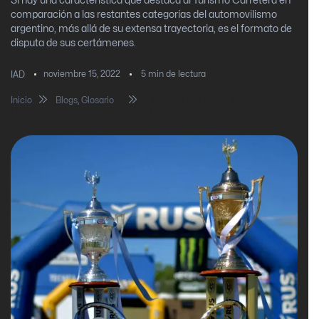
Si hay una característica que destaca al Turismo Carretera en
comparación a las restantes categorías del automovilismo
argentino, más allá de su extensa trayectoria, es el formato de
disputa de sus certámenes.
noviembre 15, 2022
5
min de lectura
IAD
Inicio
Blogs
,
Glosario
La Copa de Oro del Turismo
Carretera: un sistema perfecto de definición