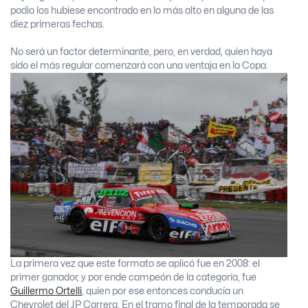
podio los hubiese encontrado en lo más alto en alguna de las
diez primeras fechas.
No será un factor determinante, pero, en verdad, quien haya
sido el más regular comenzará con una ventaja en la Copa.
La primera vez que este formato se aplicó fue en 2008: el
primer ganador, y por ende campeón de la categoría, fue
Guillermo Ortelli
, quien por ese entonces conducía un
Chevrolet del JP Carrera. En el tramo final de la temporada se