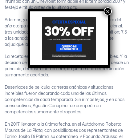
irrumpió con un Chevrolet formidable en la temporada 2007 y
festejó el título antes de la última cita.
×
Además, y como condimento especial, la última carrera del
año otorga un 50% más de puntos que una fecha tradicional:
tres unidades a aquel piloto que se alce con la pole position; 7,5
a los ganadores de las respectivas series y 60 a quien se
adjudique la victoria en la carrera final.
La receta está construida a base de ingredientes infalibles. Y la
decisión de implementar la Copa de Oro, cuestionada desde un
principio, demostró con el tiempo que fue una determinación
sumamente acertada.
Desenlaces de película, carreras agónicas y situaciones
increíbles fueron decorando cada una de las últimas
competencias de cada temporada. Sin ir más lejos, y en años
consecutivos, Agustín Canapino fue campeón en
competencias sumamente atrapantes.
En 2017 llegaron a la última fecha, en el Autódromo Roberto
Mouras de La Plata, con posibilidades dos representantes de
Torino: Josito Di Palma, su coterráneo, y Facundo Ardusso, el