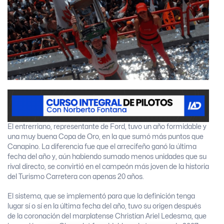
El entrerriano, representante de Ford, tuvo un año formidable y
una muy buena Copa de Oro, en la que sumó más puntos que
Canapino. La diferencia fue que el arrecifeño ganó la última
fecha del año y, aún habiendo sumado menos unidades que su
rival directo, se convirtió en el campeón más joven de la historia
del Turismo Carretera con apenas 20 años.
El sistema, que se implementó para que la definición tenga
lugar sí o sí en la última fecha del año, tuvo su origen después
de la coronación del marplatense Christian Ariel Ledesma, que