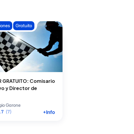
iones
Gratuito
 GRATUITO: Comisario
o y Director de
gio Garone
+Info
.7
(7)