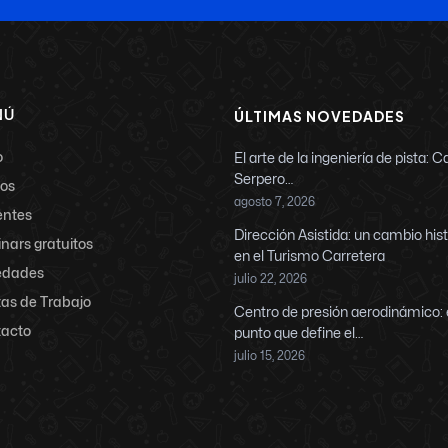
NÚ
ÚLTIMAS NOVEDADES
o
El arte de la ingeniería de pista: C
Serpero…
os
agosto 7, 2026
ntes
Dirección Asistida: un cambio his
nars gratuitos
en el Turismo Carretera
edades
julio 22, 2026
tas de Trabajo
Centro de presión aerodinámico: 
acto
punto que define el…
julio 15, 2026