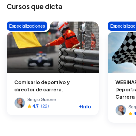
Cursos que dicta
Especializaciones
Especializac
Comisario deportivo y
WEBINAR
director de carrera.
Deportiv
Carrera
Sergio Garone
+Info
4.7
(22)
Ser
4