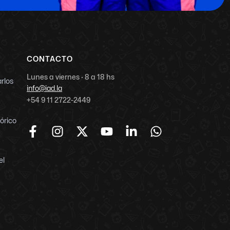
CONTACTO
Lunes a viernes · 8 a 18 hs
arlos
info@iad.la
+54 9 11 2722-2449
tórico
el