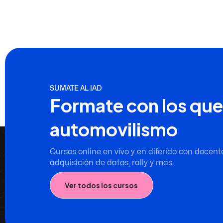
SUMATE AL IAD
Formate con los que
automovilismo
Cursos online en vivo y en diferido con docent
adquisición de datos, rally y más.
Ver todos los cursos