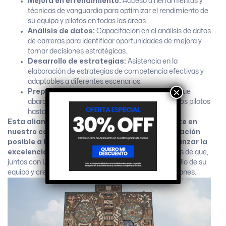
Mejora en el rendimiento:
Acceso a herramientas y
técnicas de vanguardia para optimizar el rendimiento de
su equipo y pilotos en todas las áreas.
Análisis de datos:
Capacitación en el análisis de datos
de carreras para identificar oportunidades de mejora y
tomar decisiones estratégicas.
Desarrollo de estrategias:
Asistencia en la
elaboración de estrategias de competencia efectivas y
adaptables a diferentes escenarios.
×
Preparación integral:
Formación completa que
abarca desde la preparación física y mental de los pilotos
hasta la optimización técnica de los vehículos.
Esta alianza estratégica es un paso importante en
nuestro compromiso por brindar la mejor formación
posible a los equipos y pilotos que buscan alcanzar la
excelencia en el automovilismo.
Estamos seguros de que,
juntos con UNAM Pro, lograremos impulsar el desarrollo de su
equipo y crear un futuro más exitoso en las competiciones.