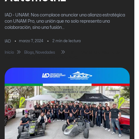
IAD - UNAM: Nos complace anunciar una alianza estratégica
con UNAM Pro, una unión que no solo representa una
colaboración, sino una fusión...
marzo 7, 2024
2
min de lectura
IAD
Inicio
Blogs
,
Novedades
IAD – UNAM: Una Alianza de
Éxito: Elevando el Rendimiento Automotriz