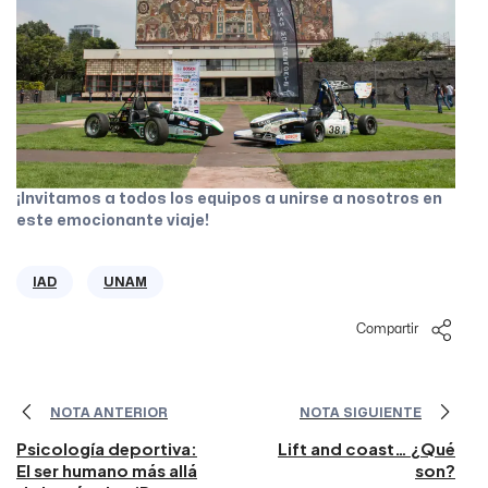
¡Invitamos a todos los equipos a unirse a nosotros en
este emocionante viaje!
IAD
UNAM
Compartir
NOTA ANTERIOR
NOTA SIGUIENTE
Psicología deportiva:
Lift and coast… ¿Qué
El ser humano más allá
son?