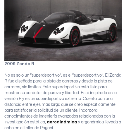
2009 Zonda R
No es solo un “superdeportivo”, es el “superdeportivo”. El Zonda
R fue diseñado para la pista de carreras y desde la pista de
carreras, sin límites. Este superdeportivo está listo para
mostrar su carácter de pureza y libertad. Está inspirado en la
versión F y es un superdeportivo extremo. Cuenta con una
distancia entre ejes más larga que se creó específicamente
para satisfacer la solicitud de un cliente. Incorpora
conocimientos de ingeniería avanzados relacionados con la
investigación estética,
aerodinámica
y ergonómica llevada a
cabo en el taller de Pagani.