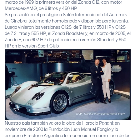
marzo de 1999 la primera versión del Zonda C12, con motor
Mercedes-AMG, de 6 litros y 450 HP.
Se presentó en el prestigioso Salón Internacional del Automóvil
de Ginebra, totalmente homologado y disponible para la venta.
Luego vinieron las versiones C12S, de 7 litros y 550 HP y C12S
de 7.3 litros y 555 HP, el Zonda Roadster y, en marzo de 2005, el
Zonda F, con 602 HP de potencia en la versión Standart y 650
HP en la versión Sport Club.
Nuestro país también valoró la obra de Horacio Pagani: en
noviembre de 2000 la Fundación Juan Manuel Fangio y la
empresa Firestone Argentina lo reconocieron como “uno de los