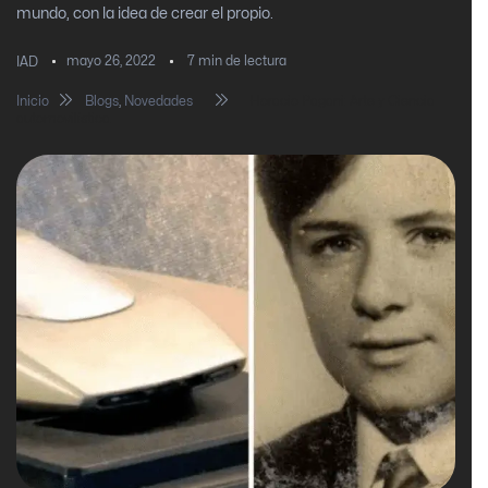
mundo, con la idea de crear el propio.
mayo 26, 2022
7
min de lectura
IAD
Inicio
Blogs
,
Novedades
Horacio Pagani: Arte y Ciencia
automovilística.