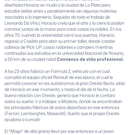
diseñador.
Horacio se mudó a la ciudad de La Plata para
estudiar bellas artes y paralelamente ver algunas materias
asociadas a la ingeniería. Seguidor de todo el trabajo de
Leonardo Da Vinci, Horacio creía que el arte y la ciencia podían
caminar juntas de la mano para crear cosas increíbles. En los
años 70 ́ cuando la universidad cerró sus puertas, Horacio
regresó a Casilda para abrir su primer taller, donde creaba
cabinas de Pick UP, casas rodantes y campers mientras
continuaba sus estudios en la universidad Nacional de Rosario,
a 50 km de su ciudad natal.
Comienzo de vida profesional.
A los 23 años fabricó un Fórmula 2, vehículo con el cual
compitió el equipo oficial Renault de esa época, el cual le
permitió conocer en los autódromos al gran Oreste Berta, ídolo
de Horacio en ese momento, y hasta el día de la fecha. La
buena relación con Oreste, generó que Horacio le contara
sobre su sueño: ir a trabajar a Módena, donde se encontraban
las principales fábricas de autos deportivos en ese entonces
(Ferrari, Lamborghini, Maserati). Sueño que el propio Oreste
ayudaría a cumplir.
El “Mago” de alta gracia llevó por ese entonces a un joven