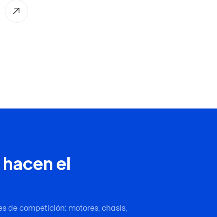
 hacen el
es de competición: motores, chasis,