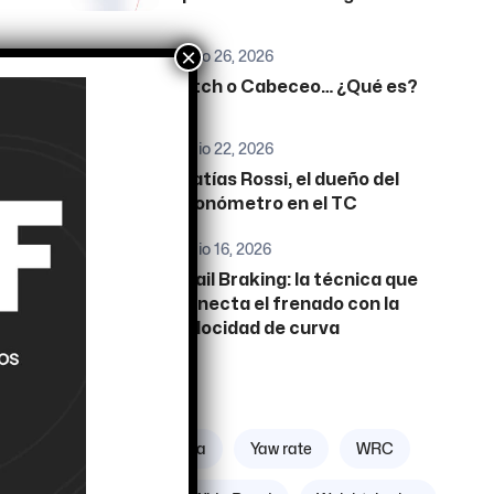
×
junio 26, 2026
Pitch o Cabeceo… ¿Qué es?
junio 22, 2026
Matías Rossi, el dueño del
cronómetro en el TC
junio 16, 2026
Trail Braking: la técnica que
conecta el frenado con la
velocidad de curva
Etiquetas
Zona geográfica
Yaw rate
WRC