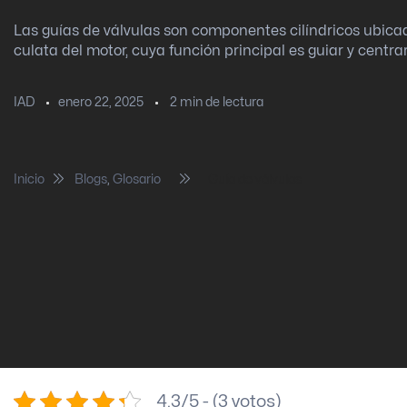
Las guías de válvulas son componentes cilíndricos ubica
culata del motor, cuya función principal es guiar y centrar 
enero 22, 2025
2
min de lectura
IAD
Inicio
Blogs
,
Glosario
Guía de válvulas
4.3/5 - (3 votos)