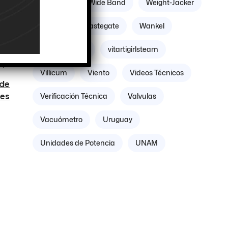
Williams
Wide Band
Weight-Jacker
Weber
Wastegate
Wankel
Volante Motor
vitartigirlsteam
Villicum
Viento
Videos Técnicos
 de
tes
Verificación Técnica
Valvulas
Vacuómetro
Uruguay
Unidades de Potencia
UNAM