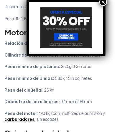
×
Desarrollo: 2.08 m
Peso: 10.4 Kg +/- 400 gr
Motor
Relación de compresión:
10,5: 1
Cilindrada del motor
: 3.500 cc (motor Cherokee)
Peso mínimo de pistones:
350 gr. Con aros
Peso mínimo de bielas:
580 gr. Sin cojinetes
Peso del cigüeñal
: 26 kg
Diámetro de los cilindros
: 97 mm a 98 mm
Peso del motor
: 190 kg (con múltiples de admisión y
carburadores
, sin escape)