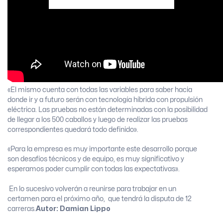
«El mismo cuenta con todas las variables para saber hacia
donde ir y a futuro serán con tecnología híbrida con propulsión
eléctrica. Las pruebas no están determinadas con la posibilidad
de llegar a los 500 caballos y luego de realizar las pruebas
correspondientes quedará todo definido».
«Para la empresa es muy importante este desarrollo porque
son desafíos técnicos y de equipo, es muy significativo y
esperamos poder cumplir con todas las expectativas».
En lo sucesivo volverán a reunirse para trabajar en un
certamen para el próximo año, que tendrá la disputa de 12
carreras.
Autor: Damian Lippo