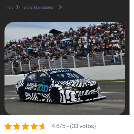
Inicio
Blogs
,
Novedades
El Turismo Carretera 2000 asoma
con todo
4.6/5 - (33 votos)