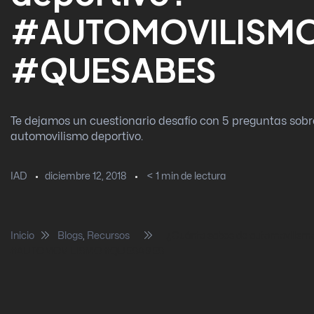
#AUTOMOVILISM
#QUESABES
Te dejamos un cuestionario desafío con 5 preguntas sobr
automovilismo deportivo.
diciembre 12, 2018
< 1
min de lectura
IAD
Inicio
Blogs
,
Recursos
¿Cuánto sabes de automovilismo
#AUTOMOVILISMO #QUESABES