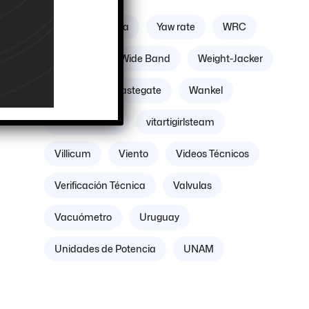
Zona geográfica
Yaw rate
WRC
Williams
Wide Band
Weight-Jacker
Weber
Wastegate
Wankel
Volante Motor
vitartigirlsteam
Villicum
Viento
Videos Técnicos
Verificación Técnica
Valvulas
Vacuómetro
Uruguay
Unidades de Potencia
UNAM