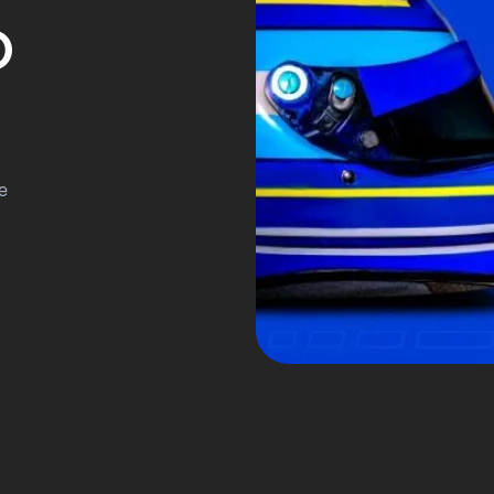
O
e
 deportivo?