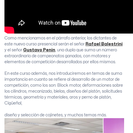
Como mencionamos en el párrafo anterior, los dictantes de
este nuevo curso presencial serán el señor
Rafael Balestrini
y el señor
Gustavo Penin
, una dupla que suma un número
extraordinario de campeonatos ganados, con motores y
elementos de competición desarrollados por ellos mismos.
En este curso además, nos introduciremos en temas de suma
importancia en cuanto se refiere al desarrollo de un motor de
competición, como los son: Block motor, deformaciones sobre
los cilindros, mecanizado, bielas, diseños del pistón, solicitudes
térmicas, geometría y materiales, aros y perno de pistón,
Cigüeñal,
diseño y selección de cojinetes, y muchos temas más.