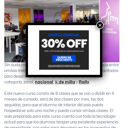
×
Sin duda creemos, que esta nueva capacitación brindada entre
ambas instituciones, creará egresados altamente capacitados
para desarrollar un motor de competición de cualquier
categoría, zonal,
nacional
,
¼ de milla
y
Rally
.
Este nuevo curso consta de 8 clases que se van a dividir en 4
meses de cursado, será de dos clases por mes, las dos
seguidas, para que el alumno de interior del país pueda
hospedarse solo una noche y pueda cursar ambas clases.
El
aula preparada para este curso cuenta con toda la tecnología
actual para que los alumnos tengan una excelente experiencia
de aprendizaje, con salas para descanso en los momentos de