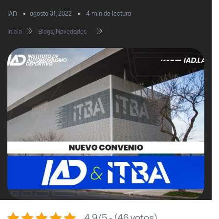
agosto 31, 2022
4
min de lectura
IAD
Inicio
Blogs
,
Novedades
ITBA y un nuevo convenio del IAD
4.9/5 - (46 votos)