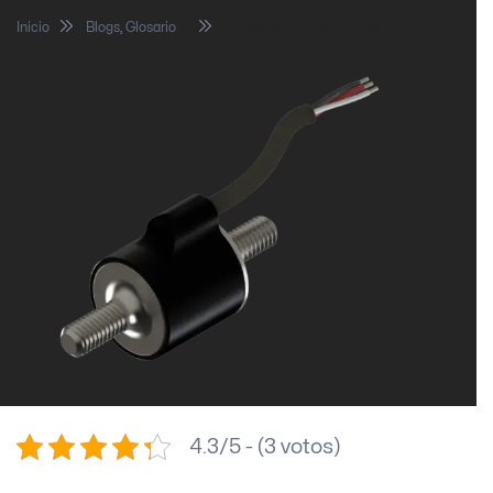
Inicio
Blogs
,
Glosario
Celda de Carga ¿Qué es?
4.3/5 - (3 votos)