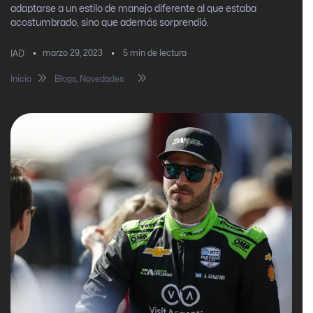
adaptarse a un estilo de manejo diferente al que estaba
acostumbrado, sino que además sorprendió.
marzo 29, 2023
5
min de lectura
IAD
Inicio
Blogs
,
Novedades
Canapino y un nuevo desafío en
IndyCar: los exigentes óvalos