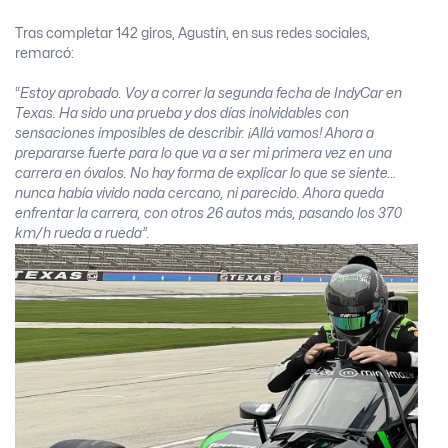
Tras completar 142 giros, Agustín, en sus redes sociales,
remarcó:
“
Estoy aprobado. Voy a correr la segunda fecha de IndyCar en
Texas. Ha sido una prueba y dos días inolvidables con
sensaciones imposibles de describir. ¡Allá vamos! Ahora a
prepararse fuerte para lo que va a ser mi primera vez en una
carrera en óvalos. No hay forma de explicar lo que se siente…
nunca había vivido nada cercano, ni parecido. Ahora queda
enfrentar la carrera, con otros 26 autos más, pasando los 370
km/h rueda a rueda”.