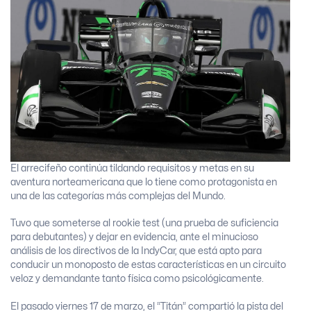
El arrecifeño continúa tildando requisitos y metas en su
aventura norteamericana que lo tiene como protagonista en
una de las categorías más complejas del Mundo.
Tuvo que someterse al rookie test (una prueba de suficiencia
para debutantes) y dejar en evidencia, ante el minucioso
análisis de los directivos de la IndyCar, que está apto para
conducir un monoposto de estas características en un circuito
veloz y demandante tanto física como psicológicamente.
El pasado viernes 17 de marzo, el “Titán” compartió la pista del