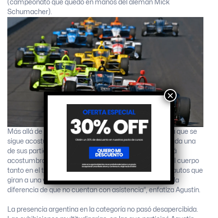
(campeonato que quedó en manos del alemán Mick
Schumacher).
×
Más allá de la rigurosa y estricta preparación física a la que se
sigue acostumbrando, Canapino experimentará en cada una
de sus participaciones una presión a la que aún no está
acostumbrado: la tensión, el desgaste y el esfuerzo del cuerpo
tanto en el tren superior como en el tren inferior. “Son autos que
giran a una velocidad similar a la de un Fórmula 1, con la
diferencia de que no cuentan con asistencia”, enfatiza Agustín.
La presencia argentina en la categoría no pasó desapercibida.