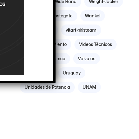
”
Williams
Wide Band
Weight-Jacker
Weber
Wastegate
Wankel
Volante Motor
vitartigirlsteam
Villicum
Viento
Videos Técnicos
Verificación Técnica
Valvulas
Vacuómetro
Uruguay
Unidades de Potencia
UNAM