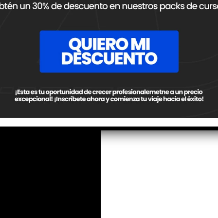
lexibles o rotuladas, constituyendo así una suerte de “nexo