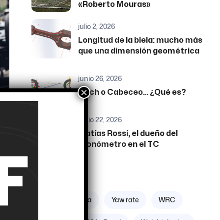
«Roberto Mouras»
julio 2, 2026
Longitud de la biela: mucho más
que una dimensión geométrica
junio 26, 2026
×
Pitch o Cabeceo… ¿Qué es?
junio 22, 2026
Matías Rossi, el dueño del
cronómetro en el TC
Etiquetas
 de
Zona geográfica
Yaw rate
WRC
do