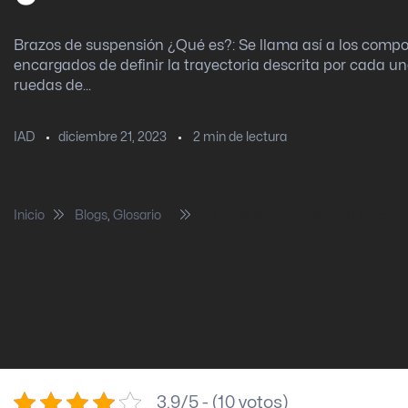
Brazos de suspensión ¿Qué es?: Se llama así a los comp
encargados de definir la trayectoria descrita por cada un
ruedas de...
diciembre 21, 2023
2
min de lectura
IAD
Inicio
Blogs
,
Glosario
Brazos de suspensión… ¿Qué es?
3.9/5 - (10 votos)