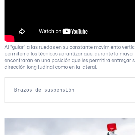
Al “guiar” a las ruedas en su constante movimiento vertic
permiten a los técnicos garantizar que, durante la mayor
encontrarán en una posición que les permitirá entregar 
dirección longitudinal como en la lateral.
Brazos de suspensión