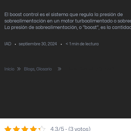
El boost control es el sistema que regula la presión de
sobrealimentación en un motor turboalimentado o sobre
La presión de sobrealimentación, o "boost", es la cantidad.
septiembre 30, 2024
< 1
min de lectura
IAD
Inicio
Blogs
,
Glosario
Boost Control… ¿Qué es?
4.3/5 - (3 votos)