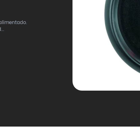
alimentado.
..