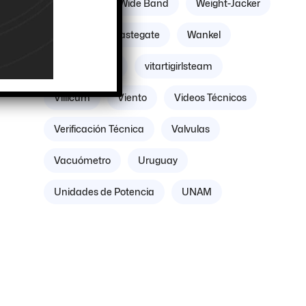
Williams
Wide Band
Weight-Jacker
Weber
Wastegate
Wankel
Volante Motor
vitartigirlsteam
Villicum
Viento
Videos Técnicos
Verificación Técnica
Valvulas
Vacuómetro
Uruguay
Unidades de Potencia
UNAM