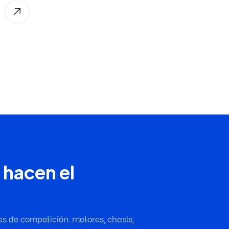
 hacen el
es de competición: motores, chasis,