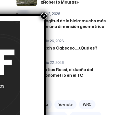
«Roberto Mouras»
julio 2, 2026
×
Longitud de la biela: mucho más
que una dimensión geométrica
junio 26, 2026
Pitch o Cabeceo… ¿Qué es?
res
junio 22, 2026
Matías Rossi, el dueño del
cronómetro en el TC
Etiquetas
Zona geográfica
Yaw rate
WRC