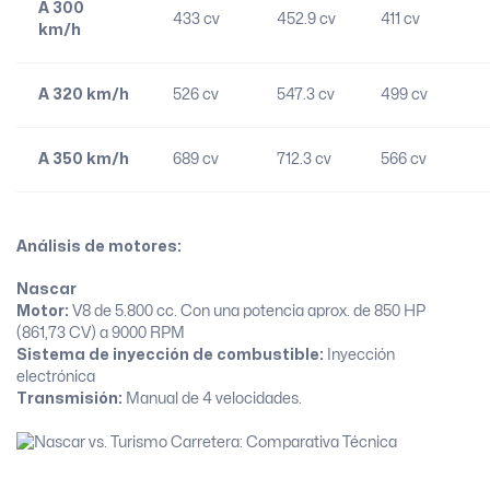
A 300
433 cv
452.9 cv
411 cv
km/h
A 320 km/h
526 cv
547.3 cv
499 cv
A 350 km/h
689 cv
712.3 cv
566 cv
Análisis de motores:
Nascar
Motor:
V8 de 5.800 cc. Con una potencia aprox. de 850 HP
(861,73 CV) a 9000 RPM
Sistema de inyección de combustible:
Inyección
electrónica
Transmisión:
Manual de 4 velocidades.