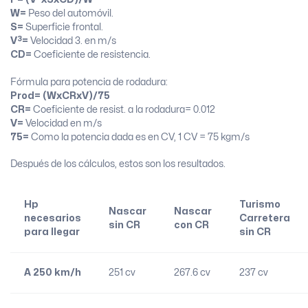
W=
Peso del automóvil.
S=
Superficie frontal.
3
V
=
Velocidad 3. en m/s
CD=
Coeficiente de resistencia.
Fórmula para potencia de rodadura:
Prod= (WxCRxV)/75
CR=
Coeficiente de resist. a la rodadura= 0.012
V=
Velocidad en m/s
75=
Como la potencia dada es en CV, 1 CV = 75 kgm/s
Después de los cálculos, estos son los resultados.
Hp
Turismo
Nascar
Nascar
necesarios
Carretera
sin CR
con CR
para llegar
sin CR
A 250 km/h
251 cv
267.6 cv
237 cv