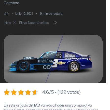
Carretera.
junio 10, 2021
9
min de lectura
IAD
Inicio
Blogs
,
Notas técnicas
Nascar vs. Turismo Carretera:
Comparativa Técnica
4.6/5 - (122 votos)
En este artículo del
IAD
vamos a hacer una comparativa