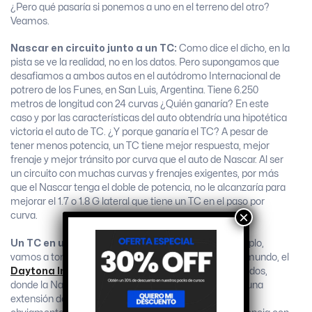
¿Pero qué pasaría si ponemos a uno en el terreno del otro?
Veamos.
Nascar en circuito junto a un TC:
Como dice el dicho, en la
pista se ve la realidad, no en los datos. Pero supongamos que
desafiamos a ambos autos en el autódromo Internacional de
potrero de los Funes, en San Luis, Argentina. Tiene 6.250
metros de longitud con 24 curvas ¿Quién ganaría? En este
caso y por las características del auto obtendría una hipotética
victoria el auto de TC. ¿Y porque ganaría el TC? A pesar de
tener menos potencia, un TC tiene mejor respuesta, mejor
frenaje y mejor tránsito por curva que el auto de Nascar. Al ser
un circuito con muchas curvas y frenajes exigentes, por más
que el Nascar tenga el doble de potencia, no le alcanzaría para
mejorar el 1.7 o 1.8 G lateral que tiene un TC en el paso por
×
curva.
Un TC en un óvalo con un Nascar:
Para este ejemplo,
vamos a tomar a uno de los óvalos más famosos del mundo, el
Daytona International Speedway
de Estados Unidos,
donde la Nascar corre las 500 millas de Daytona, con una
extensión de 4.023 metros. En este caso en particular