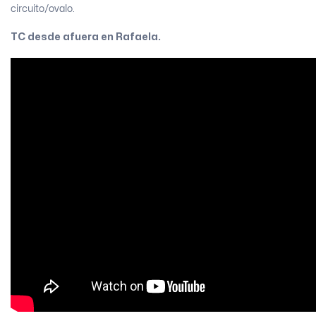
circuito/ovalo.
TC desde afuera en Rafaela.