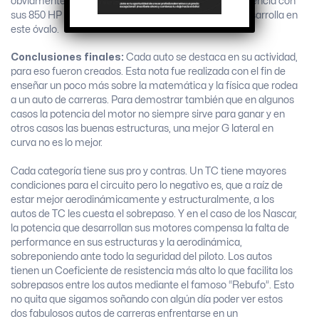
obviamente que el auto de Nascar ganaría la competencia con
sus 850 HP y casi 350 km/h de velocidad final que desarrolla en
este óvalo.
Conclusiones finales:
Cada auto se destaca en su actividad,
para eso fueron creados. Esta nota fue realizada con el fin de
enseñar un poco más sobre la matemática y la física que rodea
a un auto de carreras. Para demostrar también que en algunos
casos la potencia del motor no siempre sirve para ganar y en
otros casos las buenas estructuras, una mejor G lateral en
curva no es lo mejor.
Cada categoría tiene sus pro y contras. Un TC tiene mayores
condiciones para el circuito pero lo negativo es, que a raíz de
estar mejor aerodinámicamente y estructuralmente, a los
autos de TC les cuesta el sobrepaso. Y en el caso de los Nascar,
la potencia que desarrollan sus motores compensa la falta de
performance en sus estructuras y la aerodinámica,
sobreponiendo ante todo la seguridad del piloto. Los autos
tienen un Coeficiente de resistencia más alto lo que facilita los
sobrepasos entre los autos mediante el famoso “Rebufo”. Esto
no quita que sigamos soñando con algún día poder ver estos
dos fabulosos autos de carreras enfrentarse en un