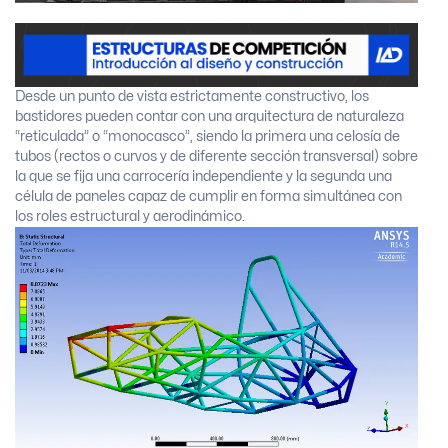
Desde un punto de vista estrictamente constructivo, los
bastidores pueden contar con una arquitectura de naturaleza
“reticulada” o “monocasco”, siendo la primera una celosía de
tubos (rectos o curvos y de diferente sección transversal) sobre
la que se fija una carrocería independiente y la segunda una
célula de paneles capaz de cumplir en forma simultánea con
los roles estructural y aerodinámico.