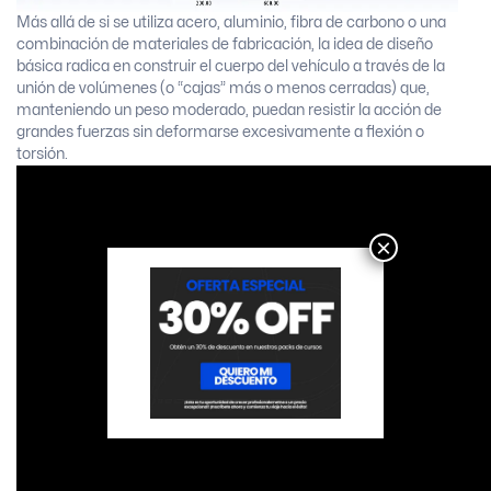
Más allá de si se utiliza acero, aluminio, fibra de carbono o una
combinación de materiales de fabricación, la idea de diseño
básica radica en construir el cuerpo del vehículo a través de la
unión de volúmenes (o “cajas” más o menos cerradas) que,
manteniendo un peso moderado, puedan resistir la acción de
grandes fuerzas sin deformarse excesivamente a flexión o
torsión.
×