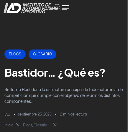
BLOGS
GLOSARIO
Bastidor… ¿Qué es?
Se llama Bastidor a la estructura principal de todo automóvil de
competición que cumple con el objetivo de reunir los distintos
componentes...
septiembre 25, 2023
2
min de lectura
IAD
Inicio
Blogs
,
Glosario
Bastidor… ¿Qué es?