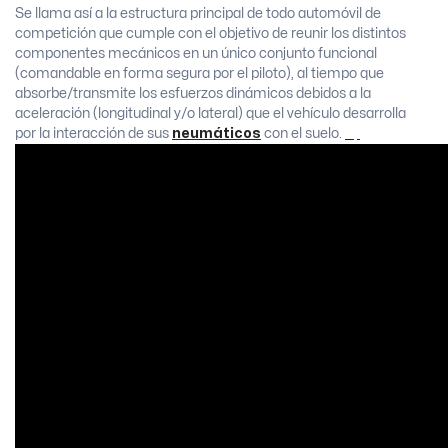
Se llama así a la estructura principal de todo automóvil de
competición que cumple con el objetivo de reunir los distintos
componentes mecánicos en un único conjunto funcional
(comandable en forma segura por el piloto), al tiempo que
absorbe/transmite los esfuerzos dinámicos debidos a la
aceleración (longitudinal y/o lateral) que el vehículo desarrolla
por la interacción de sus
neumáticos
con el suelo.