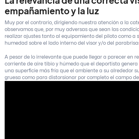
La relevancia de una correcta visi
empañamiento y la luz
Muy por el contrario, dirigiendo nuestra atención a la c
observamos que, por muy adversas que sean las condicion
realizar ajustes tanto al equipamiento del piloto como a 
humedad sobre el lado interno del visor y/o del parabrisa
A pesar de lo irrelevante que puede llegar a parecer en r
corriente de aire tibio y húmedo que el deportista genera
una superficie más fría que el ambiente a su alrededor s
gruesa como para distorsionar por completo el campo de 