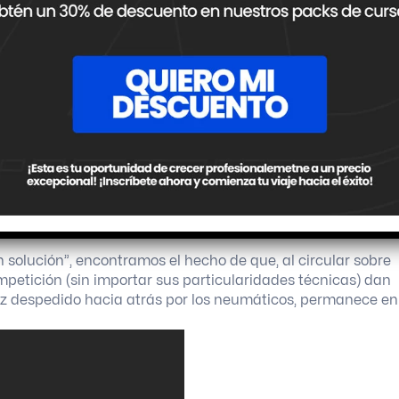
ibilidad – Parte I: El spray
 de ver el camino que tenemos delante, haciendo frente al
 gotas de agua, encontramos que existen algunos
s que inevitablemente se debe lidiar durante toda la extens
n solución”, encontramos el hecho de que, al circular sobre
petición (sin importar sus particularidades técnicas) dan
vez despedido hacia atrás por los neumáticos, permanece en