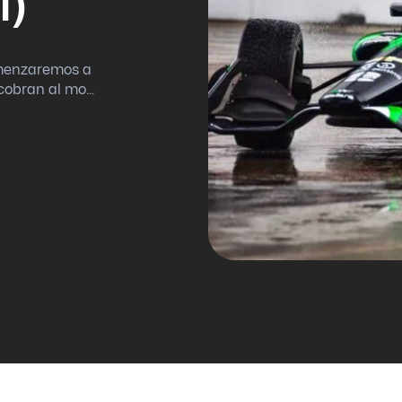
I)
comenzaremos a
obran al mo...
ves del manejo en