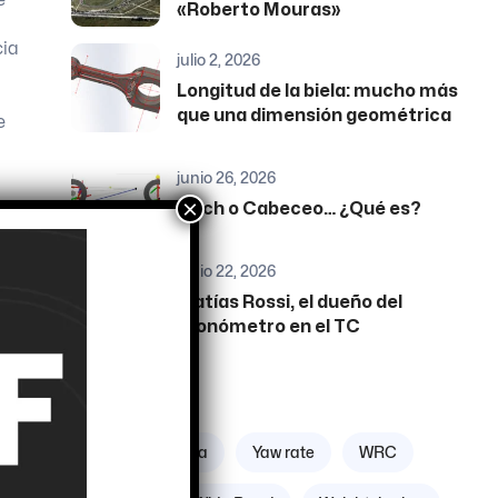
«Roberto Mouras»
cia
julio 2, 2026
Longitud de la biela: mucho más
que una dimensión geométrica
e
junio 26, 2026
×
Pitch o Cabeceo… ¿Qué es?
junio 22, 2026
Matías Rossi, el dueño del
cronómetro en el TC
Etiquetas
Zona geográfica
Yaw rate
WRC