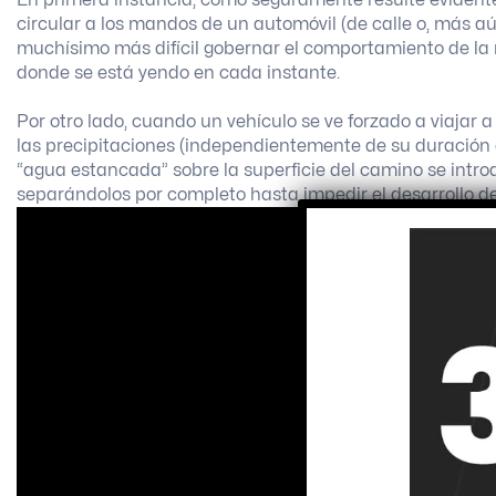
circular a los mandos de un automóvil (de calle o, más aú
muchísimo más difícil gobernar el comportamiento de la
donde se está yendo en cada instante.
Por otro lado, cuando un vehículo se ve forzado a viajar 
las precipitaciones (independientemente de su duración e
“agua estancada” sobre la superficie del camino se intro
separándolos por completo hasta impedir el desarrollo d