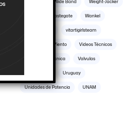
Williams
Wide Band
Weight-Jacker
Weber
Wastegate
Wankel
Volante Motor
vitartigirlsteam
Villicum
Viento
Videos Técnicos
Verificación Técnica
Valvulas
ión
Vacuómetro
Uruguay
Unidades de Potencia
UNAM