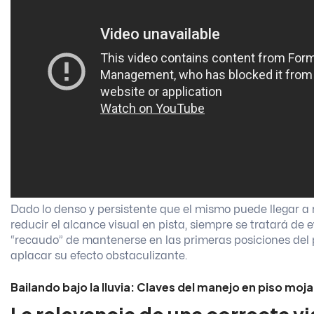
Dado lo denso y persistente que el mismo puede llegar a 
reducir el alcance visual en pista, siempre se tratará de e
“recaudo” de mantenerse en las primeras posiciones del
aplacar su efecto obstaculizante.
Bailando bajo la lluvia: Claves del manejo en piso moj