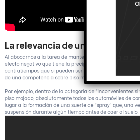
La relevancia de una correcta vis
Al abocarnos a la tarea de mantener intacta la habilidad
efecto negativo que tiene la precipitación sostenida de
contratiempos que sí pueden ser resueltos y otros con la
de una competencia sobre piso mojado.
Por ejemplo, dentro de la categoría de “inconvenientes si
piso mojado, absolutamente todos los automóviles de com
lugar a la formación de una suerte de “spray” que, una 
suspensión durante algún tiempo antes de caer al suelo.