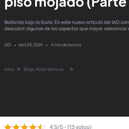
piso mojado (Parte 
Bailando bajo la lluvia: En este nuevo artículo del IAD 
descubrir algunos de los aspectos que mayor relevancia c
abril 29, 2024
4
min de lectura
IAD
Inicio
Blogs
,
Notas técnicas
Bailando bajo la lluvia: Cla
piso mojado (Parte I)
4.5/5 - (13 votos)