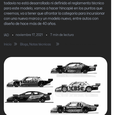
todavía no está desarrollado ni definido el reglamento técnico
para este modelo, vamos a hacer hincapié en los puntos que
creemos, va a tener que afrontar la categoría para incursionar
con una nueva marca y un modelo nuevo, entre autos con
diseño de hace más de 40 años.
noviembre 17, 2021
7
min de lectura
IAD
Inicio
Blogs
,
Notas técnicas
Análisis técnico: Nuevo
Toyota Camry de TC 2022