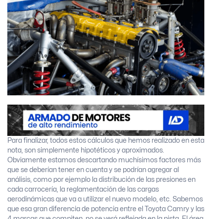
Para finalizar, todos estos cálculos que hemos realizado en esta
nota, son simplemente hipotéticos y aproximados.
Obviamente estamos descartando muchísimos factores más
que se deberían tener en cuenta y se podrían agregar al
análisis, como por ejemplo la distribución de las presiones en
cada carrocería, la reglamentación de las cargas
aerodinámicas que va a utilizar el nuevo modelo, etc. Sabemos
que esa gran diferencia de potencia entre el Toyota Camry y las
4 marcas que compiten, no se verá reflejada en la pista. El área