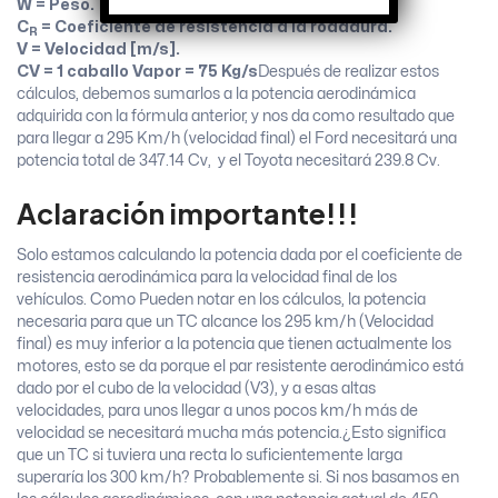
W = Peso.
C
= Coeficiente de resistencia a la rodadura.
R
V = Velocidad [m/s].
CV = 1 caballo Vapor = 75 Kg/s
Después de realizar estos
cálculos, debemos sumarlos a la potencia aerodinámica
adquirida con la fórmula anterior, y nos da como resultado que
para llegar a 295 Km/h (velocidad final) el Ford necesitará una
potencia total de 347.14 Cv, y el Toyota necesitará 239.8 Cv.
Aclaración importante!!!
Solo estamos calculando la potencia dada por el coeficiente de
resistencia aerodinámica para la velocidad final de los
vehículos. Como Pueden notar en los cálculos, la potencia
necesaria para que un TC alcance los 295 km/h (Velocidad
final) es muy inferior a la potencia que tienen actualmente los
motores, esto se da porque el par resistente aerodinámico está
dado por el cubo de la velocidad (V
3
), y a esas altas
velocidades, para unos llegar a unos pocos km/h más de
velocidad se necesitará mucha más potencia.¿Esto significa
que un TC si tuviera una recta lo suficientemente larga
superaría los 300 km/h? Probablemente si. Si nos basamos en