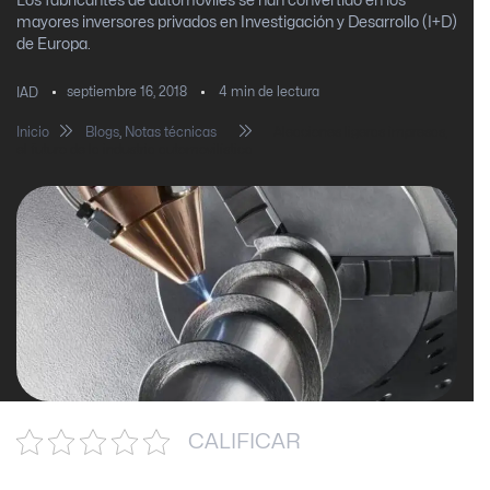
Los fabricantes de automóviles se han convertido en los
mayores inversores privados en Investigación y Desarrollo (I+D)
de Europa.
septiembre 16, 2018
4
min de lectura
IAD
Inicio
Blogs
,
Notas técnicas
Aleaciones ligeras impresas,
el futuro de la industria automovilística
CALIFICAR