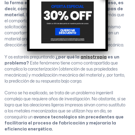
la forma en la que se deposita el material impreso, es
decir, cómo se van formando las diferentes capas de
material.
El concepto de isotropía/anisotropía no es más que
el comportamiento del compuesto cuando recibe una
solicitación mecánica. Un material isótropo tendrá el mismo
comportamiento en cualquier dirección mientras que en un
material anisótropo, su comportamiento depende de la
dirección en la que se aplique la carga o solicitación mecánica.
Y os estaréis preguntando
¿por qué la
anisotropía
es un
problema?
Este fenómeno tiene como contrapartida que
complica la caracterización (obtención de sus propiedades
mecánicas) y modelización mecánica del material y, por tanto,
la predicción de su respuesta bajo carga.
Como se ha explicado, se trata de un problema ingenieril
complejo que requiere años de investigación. No obstante, si se
logra que las aleaciones ligeras impresas sirvan como sustituto
a los metales mecanizados que se utilizan hoy en día, se
conseguiría un
avance tecnológico sin precedentes que
facilitaría el proceso de fabricación y mejoraría la
eficiencia energética.