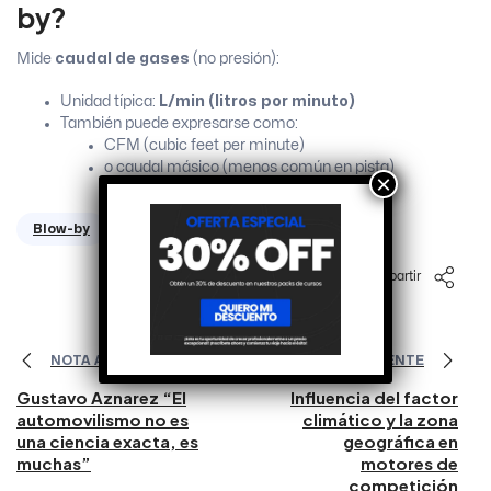
by?
Mide
caudal de gases
(no presión):
Unidad típica:
L/min (litros por minuto)
También puede expresarse como:
CFM (cubic feet per minute)
o caudal másico (menos común en pista)
×
Blow-by
Compartir
NOTA ANTERIOR
NOTA SIGUIENTE
Gustavo Aznarez “El
Influencia del factor
automovilismo no es
climático y la zona
una ciencia exacta, es
geográfica en
muchas”
motores de
competición